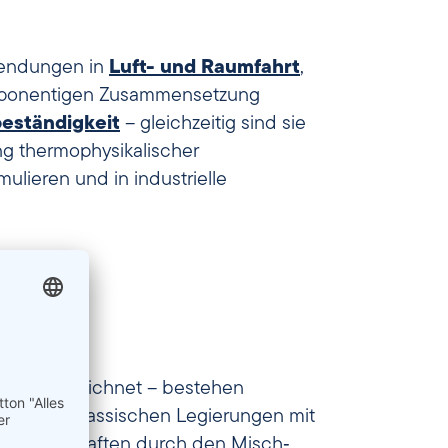
nwendungen in
Luft- und Raumfahrt
,
omponentigen Zusammensetzung
eständigkeit
– gleichzeitig sind sie
ng thermophysikalischer
ulieren und in industrielle
lloys
bezeichnet – bestehen
nsatz zu klassischen Legierungen mit
ie Eigenschaften durch den Misch‑