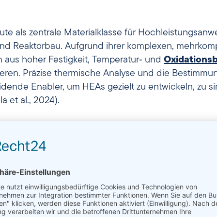
eute als zentrale Materialklasse für Hochleistungsa
und Reaktorbau. Aufgrund ihrer komplexen, mehrk
n aus hoher Festigkeit, Temperatur‑ und
Oxidationsb
sieren. Präzise thermische Analyse und die Bestimmu
ende Enabler, um HEAs gezielt zu entwickeln, zu sim
et al., 2024).
ropy Alloys?
principal element alloys
oder
complex concentrated a
Hauptelementen im Bereich von 5–35 at.‑%. Im Gege
z.B. Ni‑, Co‑ oder Fe‑Leitmetall) werden in HEAs d