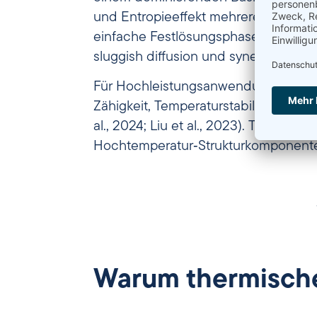
und Entropieeffekt mehrerer Elemente 
einfache Festlösungsphasen (FCC, BCC
sluggish diffusion und synergistische
Für Hochleistungsanwendungen sind H
Zähigkeit, Temperaturstabilität und 
al., 2024; Liu et al., 2023). Typisc
Hochtemperatur‑Strukturkomponenten
Warum thermische