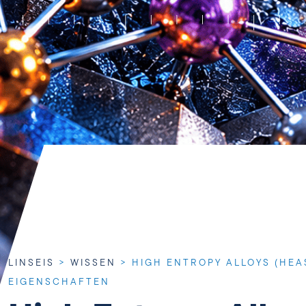
LINSEIS
>
WISSEN
>
HIGH ENTROPY ALLOYS (HE
EIGENSCHAFTEN