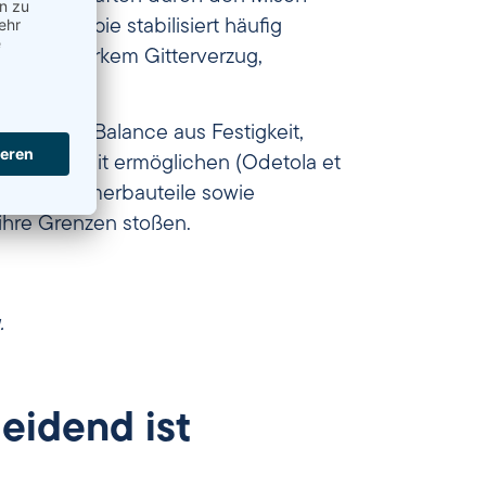
ve Entropie stabilisiert häufig
n“ wie starkem Gitterverzug,
öhnliche Balance aus Festigkeit,
beständigkeit ermöglichen (Odetola et
nd Brennkammerbauteile sowie
ihre Grenzen stoßen.
.
eidend ist