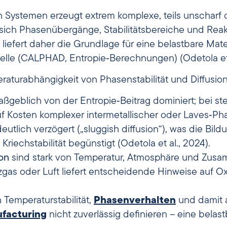
Systemen erzeugt extrem komplexe, teils unscharf 
 sich Phasenübergänge, Stabilitätsbereiche und Reak
liefert daher die Grundlage für eine belastbare Mat
lle (CALPHAD, Entropie‑Berechnungen) (Odetola et a
aturabhängigkeit von Phasenstabilität und Diffusions
ßgeblich von der Entropie‑Beitrag dominiert; bei ste
f Kosten komplexer intermetallischer oder Laves‑Phas
eutlich verzögert („sluggish diffusion“), was die Bild
riechstabilität begünstigt (Odetola et al., 2024).
on
sind stark von Temperatur, Atmosphäre und Zusa
zgas oder Luft liefert entscheidende Hinweise auf 
 Temperaturstabilität,
Phasenverhalten
und damit a
ufacturing
nicht zuverlässig definieren – eine belas