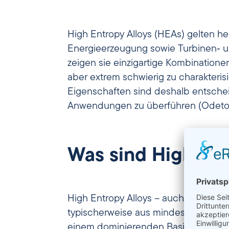
High Entropy Alloys (HEAs) gelten h
Energieerzeugung sowie Turbinen‑ 
zeigen sie einzigartige Kombinatione
aber extrem schwierig zu charakteri
Eigenschaften sind deshalb entscheid
Anwendungen zu überführen (Odetola 
Was sind High Ent
High Entropy Alloys – auch als
multi‑
typischerweise aus mindestens fünf 
einem dominierenden Basis‑Element (