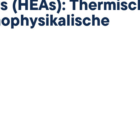
ys (HEAs): Thermisc
ophysikalische