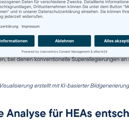
bestimmt (Odetola et al., 2024). Die hohe konfigurati
, HCP) und führt zu einer Vielzahl an „Kern‑Effekte
n Eigenschafts‑Effekten („cocktail effect“).
EAs besonders interessant, weil sie eine außergew
häufig auch verbesserter Oxidations‑ und Verschleiß
he Einsatzgebiete sind Turbinenschaufeln, Reaktor‑ u
, bei denen konventionelle Superallegierungen an 
Visualisierung erstellt mit KI-basierter Bildgenerierung
 Analyse für HEAs entsch