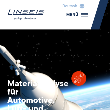
Deutsch
MENÜ
Materialanalyse
für
Automotive,
Luft- und