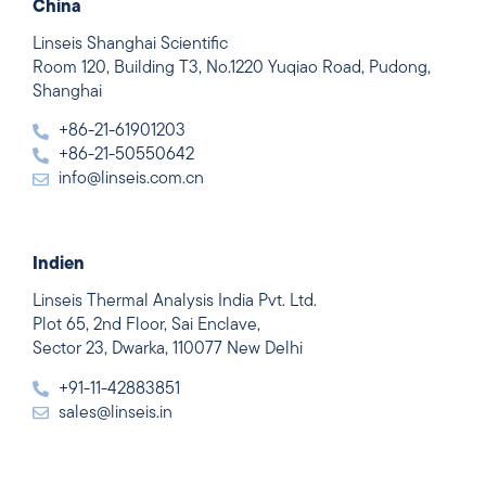
China
Linseis Shanghai Scientific
Room 120, Building T3, No.1220 Yuqiao Road, Pudong,
Shanghai
+86-21-61901203
+86-21-50550642
info@linseis.com.cn
Indien
Linseis Thermal Analysis India Pvt. Ltd.
Plot 65, 2nd Floor, Sai Enclave,
Sector 23, Dwarka, 110077 New Delhi
+91-11-42883851
sales@linseis.in