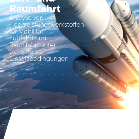
Raumfahrt
Analyse von
Hochleistungswerkstoffen
für Mobilität,
Luftfahrt und
Raumfahrt unter
extremen
Einsatzbedingungen