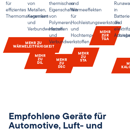
für
von
thermischen
und
Runawa
effizientes
Metallen,
Eigenschaften
Wärmeeffekten
in
Thermomanagement
Keramiken
von
für
Batteri
und
Polymeren,
Hochleistungswerkstoffe
und
Verbundwerkstoffen
Harzen
und
elektrifi
MEHR
und
Hochtemperaturanwendung
Antrieb
ZUR
TGA
Verbundwerkstoffen
MEHR ZU
WÄRMELEITFÄHIGKEIT
MEHR
MEHR
ZU
ZU
MEHR
STA
DIL
ZU
M
DSC
KAL
Empfohlene Geräte für
Automotive, Luft- und