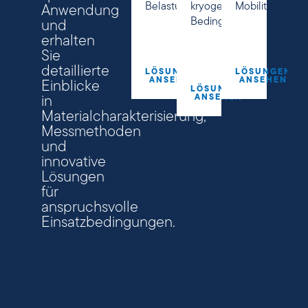
Belastungen
kryogenen
Mobilitätslösu
Anwendung
Bedingungen
und
erhalten
Sie
detaillierte
LÖSUNGEN
LÖSUNGEN
ANSEHEN
ANSEHEN
Einblicke
LÖSUNGEN
ANSEHEN
in
Materialcharakterisierung,
Messmethoden
und
innovative
Lösungen
für
anspruchsvolle
Einsatzbedingungen.