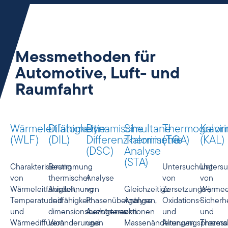
Messmethoden für
Automotive, Luft- und
Raumfahrt
Wärmeleitfähigkeit
Dilatometrie
Dynamische
Simultane
Thermogravim
Kalor
(WLF)
(DIL)
Differenzkalorimetrie
Thermische
(TGA)
(KAL)
(DSC)
Analyse
(STA)
Charakterisierung
Bestimmung
Untersuchung
Unters
von
thermischer
Analyse
von
von
Wärmeleitfähigkeit,
Ausdehnung
von
Gleichzeitige
Zersetzungs-,
Wärmee
Temperaturleitfähigkeit
und
Phasenübergängen,
Analyse
Oxidations-
Sicherh
und
dimensionsbezogener
Aushärtereaktionen
von
und
und
Wärmediffusion
Veränderungen
und
Massenänderungen
Alteruvngsprozes
Therma