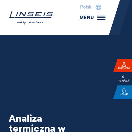
Polski
MENU
Skontaktuj
Zadzwoń
Usługa
Analiza
termiczna w