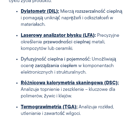
cyklu życia produktu:
Dylatometr (DIL):
Mierzą
rozszerzalność cieplną
i pomagają uniknąć naprężeń i odkształceń w
materiałach.
Laserowy analizator błysku (LFA)
:
Precyzyjne
określenie
przewodności cieplnej
metali,
kompozytów lub ceramiki.
Dyfuzyjność cieplna i pojemność:
Umożliwiają
ocenę
zarządzania ciepłem
w komponentach
elektronicznych i strukturalnych.
Różnicowa kalorymetria skaningowa (DSC):
Analizuje topnienie i zeszklenie – kluczowe dla
polimerów, żywic i klejów.
Termograwimetria (TGA):
Analizuje rozkład,
utlenianie i zawartość wilgoci.