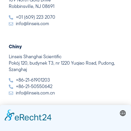
109 North Gold Drive
Robbinsville, NJ 08691
+01 (609) 223 2070
info@linseis.com
Chiny
Linseis Shanghai Scientific
Pokój 120, budynek T3, nr 1220 Yuqiao Road, Pudong,
Szanghaj
+86-21-61901203
+86-21-50550642
info@linseis.com.cn
Indie
Linseis Thermal Analysis India Pvt. Ltd.