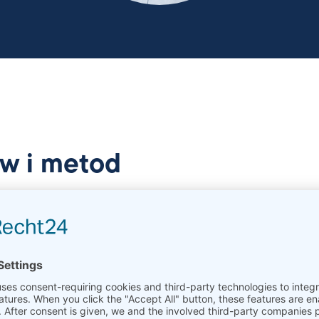
w i metod
ożliwych metod pomiarowych w