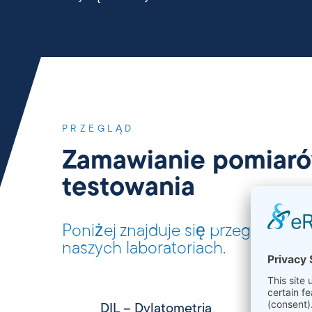
PRZEGLĄD
Zamawianie pomiaró
testowania
Poniżej znajduje się przegląd m
naszych laboratoriach.
DIL – Dylatometria