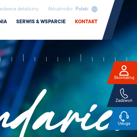
edawca detaliczny
Aktualności
Polski
NIA
SERWIS & WSPARCIE
KONTAKT
Skontaktuj
Zadzwoń
Usługa