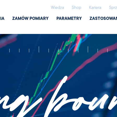
Wiedza
Shop
Kariera
Sprz
IA
ZAMÓW POMIARY
PARAMETRY
ZASTOSOWA