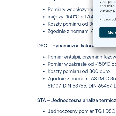
Pomiary współczynnika rozszerza
między -150°C a 1750°C
Koszty pomiaru od 300 euro
Zgodnie z normami ASTM D 696
DSC – dynamiczna kalorymetria ró
Pomiar entalpii, przemian fazo
Pomiar w zakresie od -150°C 
Koszty pomiaru od 300 euro
Zgodnie z normami ASTM C 35
51007, DIN 53765, DIN 65467, D
STA – Jednoczesna analiza termic
Jednoczesny pomiar TG i DSC w