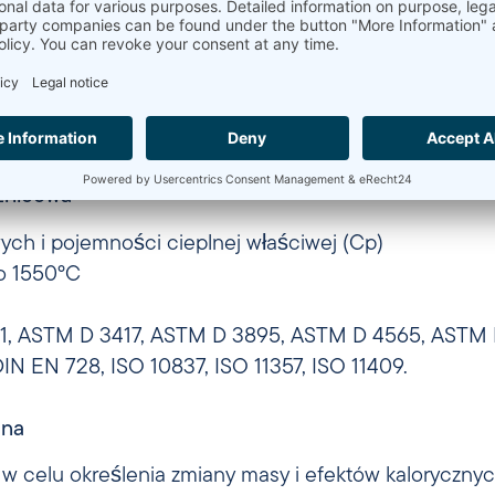
lności cieplnej (CTE) i rozszerzalności liniowej
term
, ASTM E 228, ASTM E 831, ASTM E 1363, ASTM E 1
żnicowa
wych i pojemności cieplnej właściwej (Cp)
do 1550°C
1, ASTM D 3417, ASTM D 3895, ASTM D 4565, ASTM E
IN EN 728, ISO 10837, ISO 11357, ISO 11409.
zna
 celu określenia zmiany masy i efektów kaloryczny