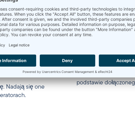
h mieszkalnych i
między dwoma elementa
analizowana jest lokal
przy kategoryzacji
Elementy te można zna
trzenianiu się ognia.
ciepła
. Precyzyjne d
zapewnia nasz
TF-LFA
tury w materiałach,
oparciu o wiązki laser
ieplnej. Należą do
 przykład w
Urządzenia pomiarowe 
ach temperatury.
cieplną, dyfuzyjność c
podstawie dołączoneg
ę. Nadają się one
eratorach.