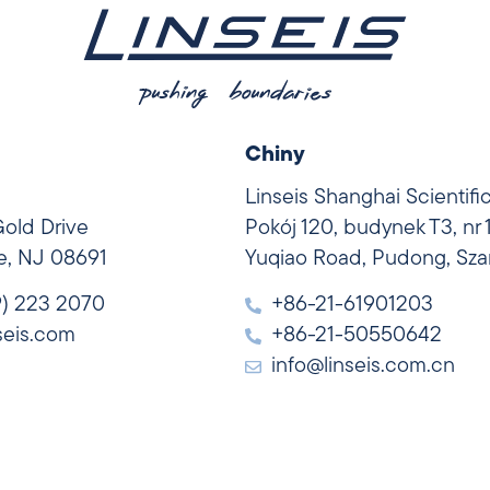
Chiny
Linseis Shanghai Scientifi
Gold Drive
Pokój 120, budynek T3, nr
le, NJ 08691
Yuqiao Road, Pudong, Sza
9) 223 2070
+86-21-61901203
seis.com
+86-21-50550642
info@linseis.com.cn