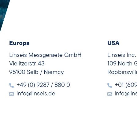
Europa
USA
Linseis Messgeraete GmbH
Linseis Inc.
Vielitzerstr. 43
109 North 
95100 Selb / Niemcy
Robbinsvil
+49 (0) 9287 / 880 0
+01 (60
info@linseis.de
info@lin