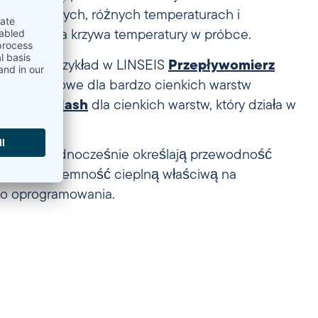
mi o stałych, różnych temperaturach i
na i czasowa krzywa temperatury w próbce.
leźć na przykład w LINSEIS
Przepływomierz
ane pomiarowe dla bardzo cienkich warstw
 – LaserFlash
dla cienkich warstw, który działa w
owe.
Linseis jednocześnie określają przewodność
ieplną i pojemność cieplną właściwą na
o oprogramowania.