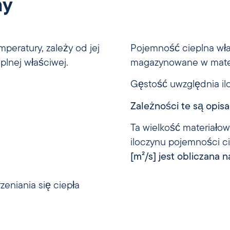
ny
peratury, zależy od jej
Pojemność cieplna właś
plnej właściwej.
magazynowane w mater
Gęstość uwzględnia ilo
Zależności te są opis
Ta wielkość materiałow
iloczynu pojemności ci
[m²/s] jest obliczana
eniania się ciepła