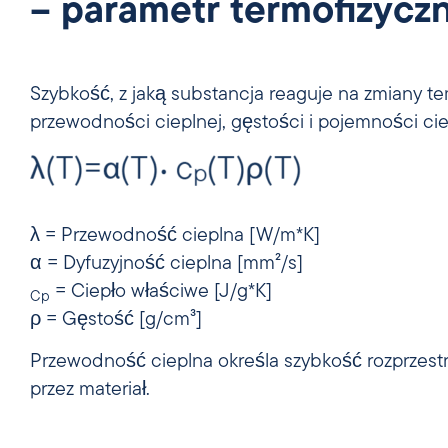
– parametr termofizycz
Szybkość, z jaką substancja reaguje na zmiany tem
przewodności cieplnej, gęstości i pojemności cie
λ = Przewodność cieplna [W/m*K]
α = Dyfuzyjność cieplna [mm²/s]
= Ciepło właściwe [J/g*K]
Cp
ρ = Gęstość [g/cm³]
Przewodność cieplna określa szybkość rozprzestrz
przez materiał.