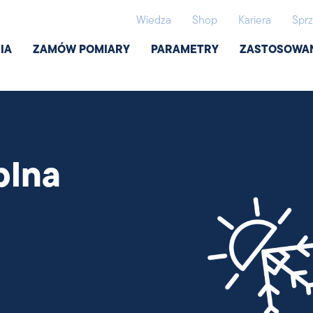
Wiedza
Shop
Kariera
Sprz
IA
ZAMÓW POMIARY
PARAMETRY
ZASTOSOWA
plna