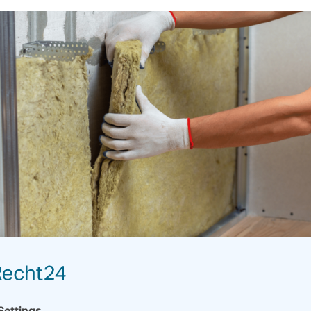
ocesów ogrzewania i
Aby zmierzyć dyfuzyjno