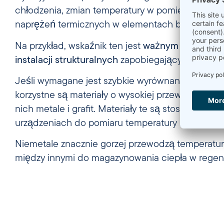
chłodzenia, zmian temperatury w pomieszczeniac
naprężeń termicznych w elementach budynku.
Na przykład, wskaźnik ten jest
ważnym kryterium 
instalacji strukturalnych
zapobiegających rozprzes
Jeśli wymagane jest szybkie wyrównanie tempera
korzystne są materiały o wysokiej przewodności c
nich metale i grafit. Materiały te są stosowane na
urządzeniach do pomiaru temperatury i regulator
Niemetale znacznie gorzej przewodzą temperatur
między innymi do magazynowania ciepła w regen