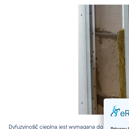
Dyfuzyjność cieplna jest wymagana do oceny pr