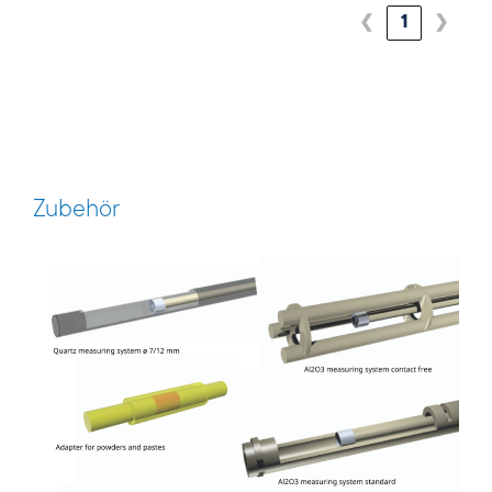
❮
1
❯
Zubehör