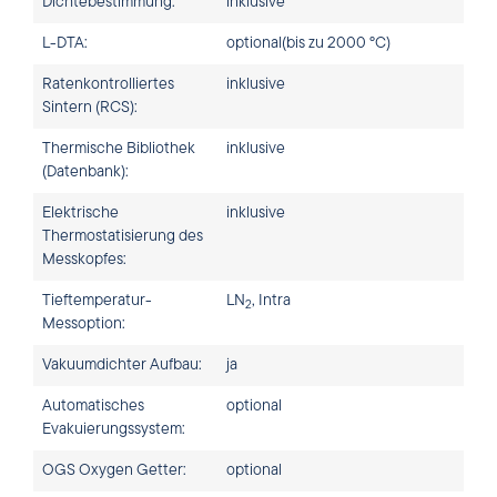
Dichtebestimmung:
inklusive
L-DTA:
optional(bis zu 2000 °C)
Ratenkontrolliertes
inklusive
Sintern (RCS):
Thermische Bibliothek
inklusive
(Datenbank):
Elektrische
inklusive
Thermostatisierung des
Messkopfes:
Tieftemperatur-
LN
, Intra
2
Messoption:
Vakuumdichter Aufbau:
ja
Automatisches
optional
Evakuierungssystem:
OGS Oxygen Getter:
optional