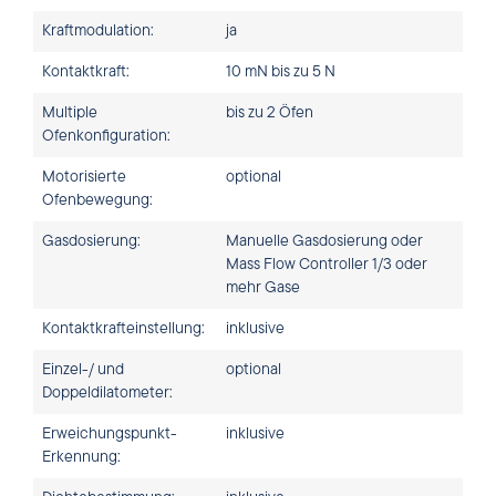
Kraftmodulation:
ja
Kontaktkraft:
10 mN bis zu 5 N
Multiple
bis zu 2 Öfen
Ofenkonfiguration:
Motorisierte
optional
Ofenbewegung:
Gasdosierung:
Manuelle Gasdosierung oder
Mass Flow Controller 1/3 oder
mehr Gase
Kontaktkrafteinstellung:
inklusive
Einzel-/ und
optional
Doppeldilatometer:
Erweichungspunkt-
inklusive
Erkennung: