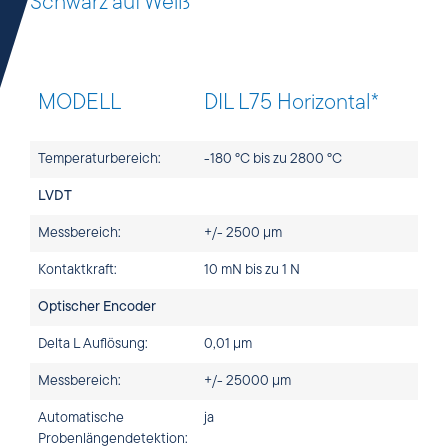
Schwarz auf Weiß
MODELL
DIL L75 Horizontal*
Temperaturbereich:
-180 °C bis zu 2800 °C
LVDT
Messbereich:
+/- 2500 µm
Kontaktkraft:
10 mN bis zu 1 N
Optischer Encoder
Delta L Auflösung:
0,01 µm
Messbereich:
+/- 25000 µm
Automatische
ja
Probenlängendetektion: