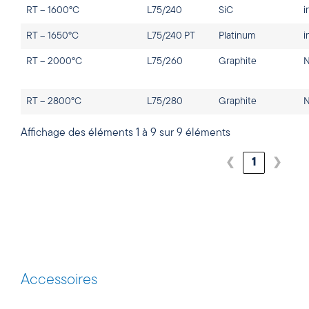
RT – 1600°C
L75/240
SiC
i
RT – 1650°C
L75/240 PT
Platinum
i
RT – 2000°C
L75/260
Graphite
RT – 2800°C
L75/280
Graphite
Affichage des éléments 1 à 9 sur 9 éléments
❮
1
❯
Accessoires