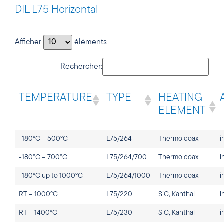
DIL L75 Horizontal
Afficher
éléments
Rechercher:
TEMPERATURE
TYPE
HEATING
ELEMENT
-180°C – 500°C
L75/264
Thermo coax
i
-180°C – 700°C
L75/264/700
Thermo coax
i
-180°C up to 1000°C
L75/264/1000
Thermo coax
i
RT – 1000°C
L75/220
SiC, Kanthal
i
RT – 1400°C
L75/230
SiC, Kanthal
i