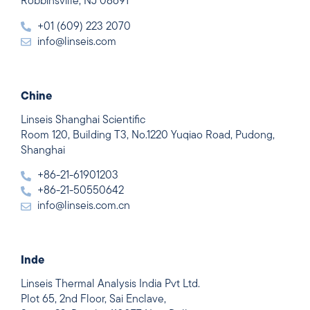
Robbinsville, NJ 08691
+01 (609) 223 2070
info@linseis.com
Chine
Linseis Shanghai Scientific
Room 120, Building T3, No.1220 Yuqiao Road, Pudong,
Shanghai
+86-21-61901203
+86-21-50550642
info@linseis.com.cn
Inde
Linseis Thermal Analysis India Pvt Ltd.
Plot 65, 2nd Floor, Sai Enclave,