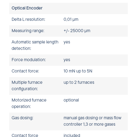
Optical Encoder
Delta L resolution:
0,01 µm
Measuring range:
+/- 25000 µm
Automatic sample length
yes
detection:
Force modulation:
yes
Contact force:
10 mN up to 5N
Multiple furnace
up to 2 furnaces
configuration:
Motorized furnace
optional
operation:
Gas dosing:
manual gas dosing or mass flow
controller 1,3 or more gases
Contact force
included