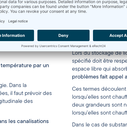
La
base de calcul de
c
 au
coefficient thermique d
Lors du stockage de l
spécifié doit être resp
 température par un
espace libre qui absor
problèmes fait appel 
ie. Dans la
Ces termes découlent d
es, il faut prévoir des
lorsqu’elles sont chau
ngitudinale des
deux grandeurs sont né
lorsqu’elles sont chauf
ns les canalisations
Dans le cas de substan