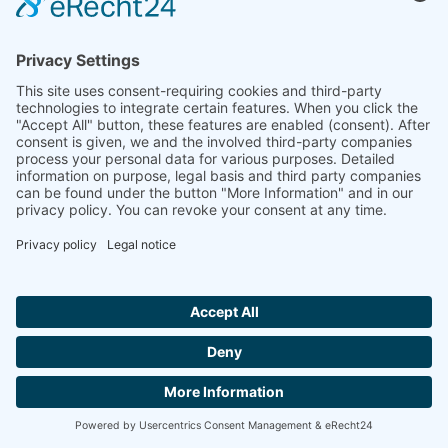
Brochure produit (PDF)
TÉLÉCHARGER
Hallo ich bin LINAI! Wie kann ich dir
helfen?
CONTACT