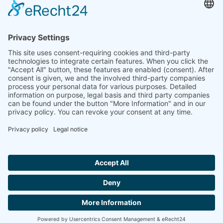
Inde
Linseis Thermal Analysis India Pvt Ltd.
Plot 65, 2nd Floor, Sai Enclave,
Sector 23, Dwarka, 110077 New Delhi
+91-11-42883851
sales@linseis.in
Hallo ich bin LINAI! Wie kann ich dir
helfen?
BULLETIN
SOCIÉTÉ
MENTIONS
PROTECTION
CONTACT
CONDITIONS
D'INFORMATION
LÉGALES
DES
GÉNÉRALES
DONNÉES
DE VENTE
CONTACT