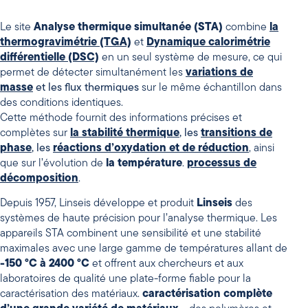
Le site
Analyse thermique simultanée (STA)
combine
la
thermogravimétrie (TGA)
et
Dynamique
calorimétrie
différentielle (DSC)
en un seul système de mesure, ce qui
permet de détecter simultanément les
variations de
masse
et les flux thermiques
sur le même échantillon dans
des conditions identiques.
Cette méthode fournit des informations précises et
complètes sur
la stabilité thermique
, les
transitions de
phase
, les
réactions d’oxydation et de réduction
, ainsi
que sur l’évolution de
la température
.
processus de
décomposition
.
Depuis 1957, Linseis développe et produit
Linseis
des
systèmes de haute précision pour l’analyse thermique. Les
appareils STA combinent une sensibilité et une stabilité
maximales avec une large gamme de températures allant de
-150 °C à 2400 °C
et offrent aux chercheurs et aux
laboratoires de qualité une plate-forme fiable pour la
caractérisation des matériaux.
caractérisation complète