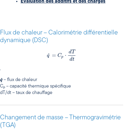
Évaluation des additifs et des charges
Flux de chaleur – Calorimétrie différentielle
dynamique (DSC)
d
T
˙
=
⋅
q
C
p
d
t
.
𝑞̇
– flux de chaleur
Cₚ – capacité thermique spécifique
dT/dt – taux de chauffage
Changement de masse – Thermogravimétrie
(TGA)