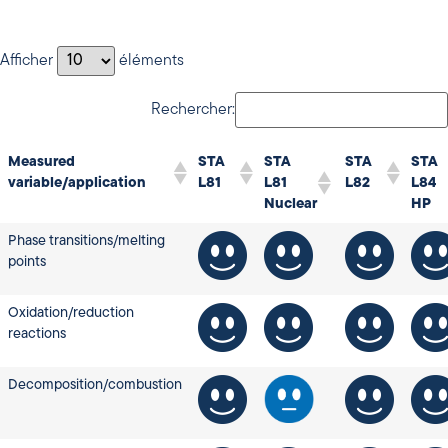
Afficher
éléments
Rechercher:
Measured
STA
STA
STA
STA
variable/application
L81
L81
L82
L84
Nuclear
HP
Phase transitions/melting
points
Oxidation/reduction
reactions
Decomposition/combustion