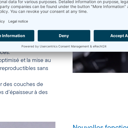
ont les suivants :
érences mécaniques et
antillons sensibles ou
e déterminer les
e modulation pour une
ces.
optimisé et la mise au
 reproductibles sans
er des couches de
s d’épaisseur à des