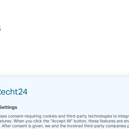
s
ency Domain
 sans contact des