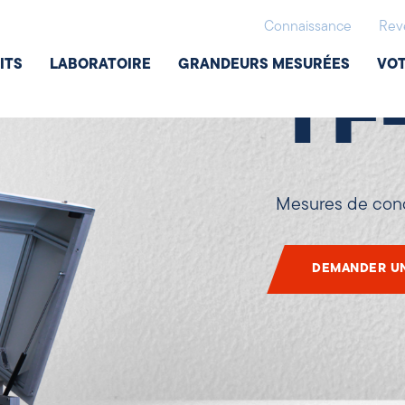
Thermoréflec
Connaissance
Rev
ITS
LABORATOIRE
GRANDEURS MESURÉES
VOT
TF
Mesures de cond
DEMANDER UN