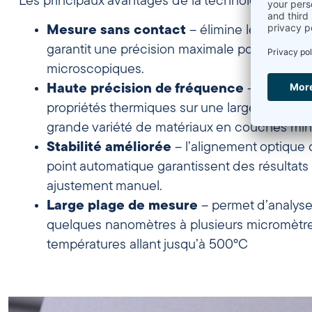
Les principaux avantages de la technologie FDTR s
Mesure sans contact
– élimine les interf
garantit une précision maximale pour les éch
microscopiques.
Haute précision de fréquence
– permet d
propriétés thermiques sur une large plage d
grande variété de matériaux en couches min
Stabilité améliorée
– l’alignement optique 
point automatique garantissent des résultats
ajustement manuel.
Large plage de mesure
– permet d’analys
quelques nanomètres à plusieurs micromètre
températures allant jusqu’à 500°C