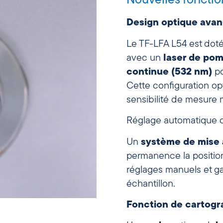
Nouvelles fonctio
Design optique ava
Le TF-LFA L54 est doté
avec un
laser de po
continue (532 nm)
po
Cette configuration opt
sensibilité de mesure 
Réglage automatique d
Un
système de mise 
permanence la position
réglages manuels et ga
échantillon.
Fonction de cartogr