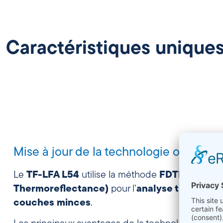
Caractéristiques unique
Mise à jour de la technologie optique
Le
TF-LFA L54
utilise la méthode
FDTR (Frequ
Thermoreflectance)
pour l’
analyse thermique
couches minces
.