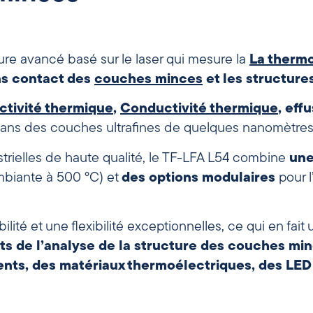
e avancé basé sur le laser qui mesure la
La thermo
ns contact des
couches minces
et les structur
tivité thermique
,
Conductivité thermique
, eff
ns des couches ultrafines de quelques nanomètres
strielles de haute qualité, le TF-LFA L54 combine
une
mbiante à 500 °C) et
des options modulaires
pour l
ité et une flexibilité exceptionnelles, ce qui en fait u
ts de l’analyse de la structure des couches min
ents, des matériaux thermoélectriques, des LED