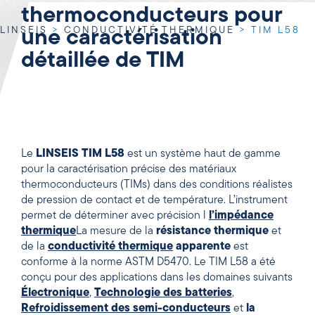
thermoconducteurs pour
LINSEIS
>
CONDUCTIVITÉ THERMIQUE
>
TIM L58
une caractérisation
détaillée de TIM
Le
LINSEIS TIM L58
est un système haut de gamme
pour la caractérisation précise des matériaux
thermoconducteurs (TIMs) dans des conditions réalistes
de pression de contact et de température. L’instrument
permet de déterminer avec précision l
l’impédance
thermique
La mesure de la
résistance thermique
et
de la
conductivité thermique
apparente
est
conforme à la norme ASTM D5470. Le TIM L58 a été
conçu pour des applications dans les domaines suivants
Électronique
,
Technologie des batteries
,
Refroidissement des semi-conducteurs
et
la