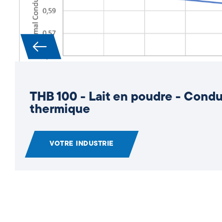
STA PT 1000 - Comportement th
pseudo-troncs de bananiers
VOTRE INDUSTRIE