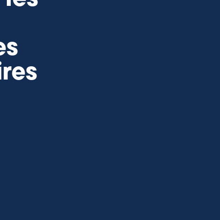
es
ires