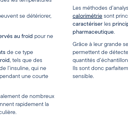
 dès les températures
Les méthodes d’analyse
peuvent se détériorer,
calorimétrie
sont princ
caractériser
les
princi
pharmaceutique
.
rvés au froid
pour ne
Grâce à leur grande se
ts
de ce type
permettent de détecter
roid
, tels que des
quantités d’échantillo
e l’insuline, qui ne
Ils sont donc parfaite
 pendant une courte
sensible.
 également de nombreux
ennent rapidement la
ulière.