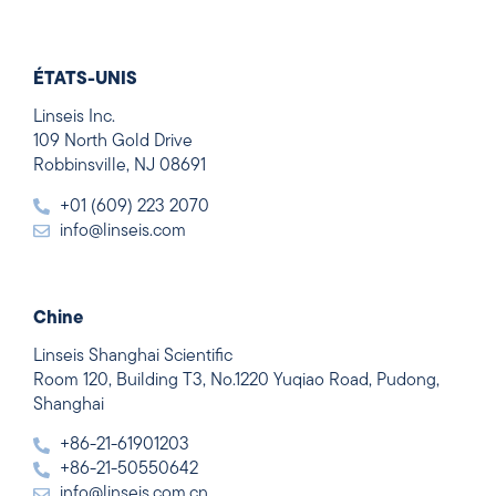
ÉTATS-UNIS
Linseis Inc.
109 North Gold Drive
Robbinsville, NJ 08691
+01 (609) 223 2070
info@linseis.com
Chine
Linseis Shanghai Scientific
Room 120, Building T3, No.1220 Yuqiao Road, Pudong,
Shanghai
+86-21-61901203
+86-21-50550642
info@linseis.com.cn