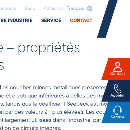
endeurs
Shop
Actualités
Français
RE INDUSTRIE
SERVICE
CONTACT
 – propriétés
s
Contact
 Les couches minces métalliques présentent des
e et électrique inférieures à celles des matériaux
Appeler
, tandis que le coefficient Seebeck est moins
duit par des valeurs ZT plus élevées. Les couches
Service
 largement utilisées dans l’industrie, par
tion de circuits intégrés.