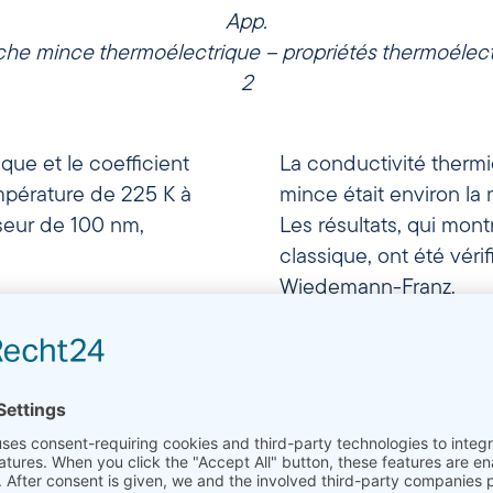
App.
e mince thermoélectrique – propriétés thermoélectr
2
que et le coefficient
La conductivité therm
pérature de 225 K à
mince était environ la 
seur de 100 nm,
Les résultats, qui montr
classique, ont été véri
Wiedemann-Franz.