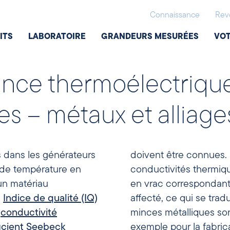
Connaissance
Rev
ITS
LABORATOIRE
GRANDEURS MESURÉES
VOT
nce thermoélectrique
s – métaux et alliage
s dans les générateurs
doivent être connues.
 de température en
conductivités thermiqu
un matériau
en vrac correspondants
e
Indice de qualité (IQ)
affecté, ce qui se tra
t
conductivité
minces métalliques sont
icient Seebeck
exemple pour la fabrica