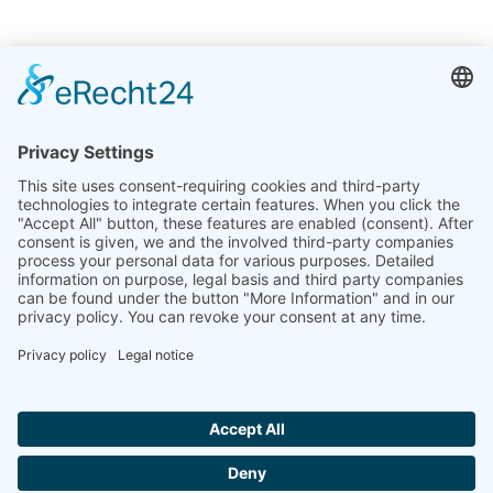
Inde
Linseis Thermal Analysis India Pvt Ltd.
Plot 65, 2nd Floor, Sai Enclave,
Sector 23, Dwarka, 110077 New Delhi
+91-11-42883851
sales@linseis.in
Hallo ich bin LINAI! Wie kann ich dir
helfen?
BULLETIN
SOCIÉTÉ
MENTIONS
PROTECTION
CONTACT
CONDITIONS
D'INFORMATION
LÉGALES
DES
GÉNÉRALES