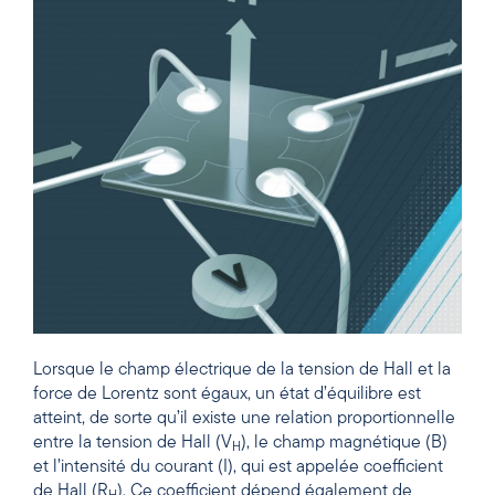
Lorsque le champ électrique de la tension de Hall et la
force de Lorentz sont égaux, un état d’équilibre est
atteint, de sorte qu’il existe une relation proportionnelle
entre la tension de Hall (V
), le champ magnétique (B)
H
et l’intensité du courant (I), qui est appelée coefficient
de Hall (R
). Ce coefficient dépend également de