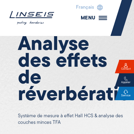
Caractéristiques électriques
Français
MENU
HCS -
Analyse
des effets
Contact
de
Appeler
réverbératio
Service
Système de mesure à effet Hall HCS & analyse des
couches minces TFA