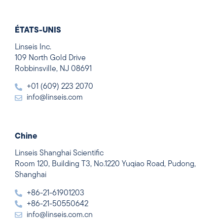
ÉTATS-UNIS
Linseis Inc.
109 North Gold Drive
Robbinsville, NJ 08691
+01 (609) 223 2070
info@linseis.com
Chine
Linseis Shanghai Scientific
Room 120, Building T3, No.1220 Yuqiao Road, Pudong,
Shanghai
+86-21-61901203
+86-21-50550642
info@linseis.com.cn