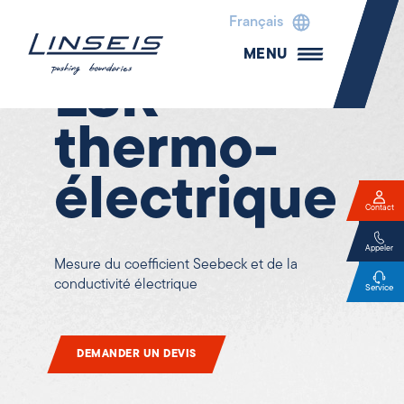
Français
Caractéristiques Électriques
MENU
LSR -
thermo-
électrique
Contact
Appeler
Mesure du coefficient Seebeck et de la
conductivité électrique
Service
DEMANDER UN DEVIS