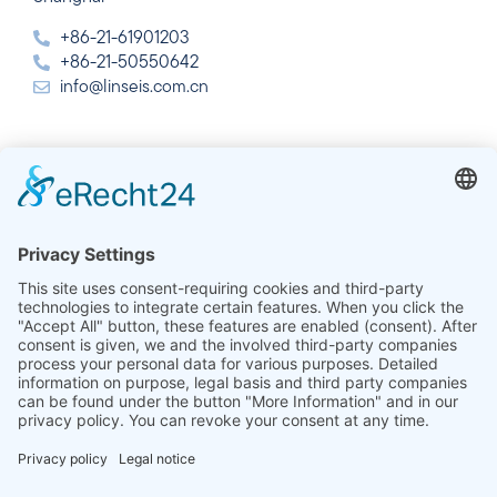
+86-21-61901203
+86-21-50550642
info@linseis.com.cn
Inde
Linseis Thermal Analysis India Pvt Ltd.
Plot 65, 2nd Floor, Sai Enclave,
Sector 23, Dwarka, 110077 New Delhi
+91-11-42883851
sales@linseis.in