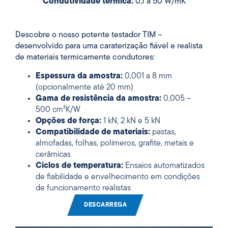
Condutividade térmica:
0,1 a 50 W/mK
Descobre o nosso potente testador TIM –
desenvolvido para uma caraterização fiável e realista
de materiais termicamente condutores:
Espessura da amostra:
0,001 a 8 mm
(opcionalmente até 20 mm)
Gama de resistência da amostra:
0,005 –
500 cm²K/W
Opções de força:
1 kN, 2 kN e 5 kN
Compatibilidade de materiais:
pastas,
almofadas, folhas, polímeros, grafite, metais e
cerâmicas
Ciclos de temperatura:
Ensaios automatizados
de fiabilidade e envelhecimento em condições
de funcionamento realistas
DESCARREGA