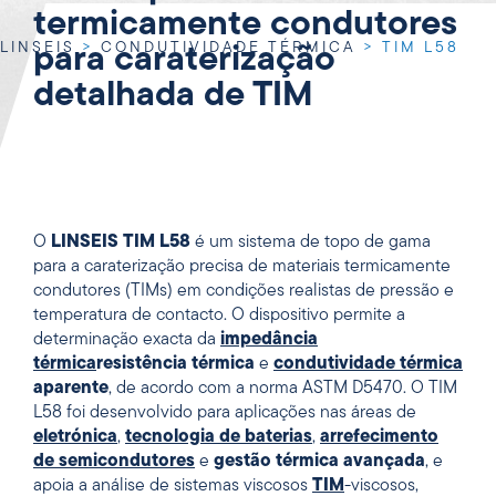
termicamente condutores
LINSEIS
>
CONDUTIVIDADE TÉRMICA
>
TIM L58
para caraterização
detalhada de TIM
O
LINSEIS TIM L58
é um sistema de topo de gama
para a caraterização precisa de materiais termicamente
condutores (TIMs) em condições realistas de pressão e
temperatura de contacto. O dispositivo permite a
determinação exacta da
impedância
térmica
resistência térmica
e
condutividade térmica
aparente
, de acordo com a norma ASTM D5470. O TIM
L58 foi desenvolvido para aplicações nas áreas de
eletrónica
,
tecnologia de baterias
,
arrefecimento
de semicondutores
e
gestão térmica avançada
, e
apoia a análise de sistemas viscosos
TIM
-viscosos,