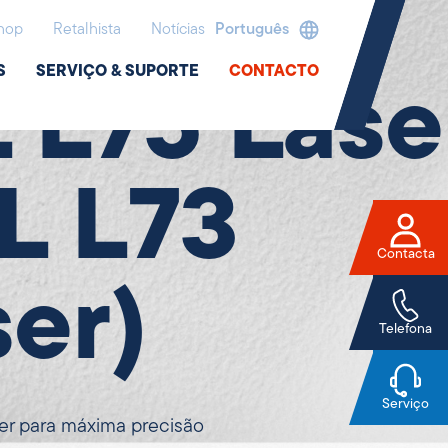
hop
Retalhista
Notícias
Português
S
SERVIÇO & SUPORTE
CONTACTO
L L75 Lase
IL L73
Contacta
ser)
Telefona
Serviço
ser para máxima precisão