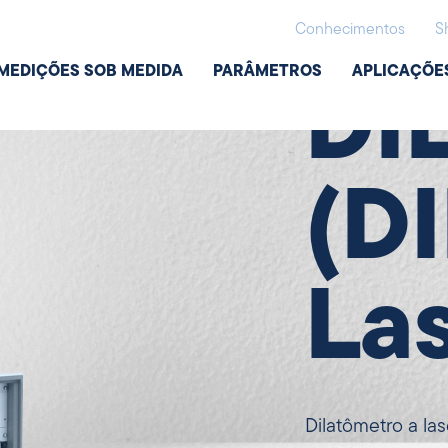
Dilatometria
Conhecimentos
S
MEDIÇÕES SOB MEDIDA
PARÂMETROS
APLICAÇÕE
DI
(D
La
Dilatômetro a la