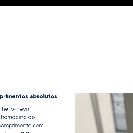
mprimentos absolutos
de hélio-neon
ro homódino de
 comprimento sem