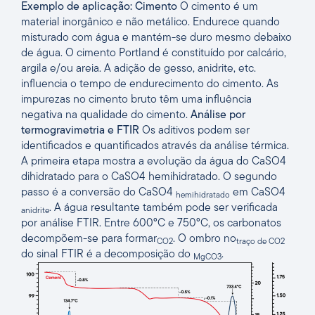
Exemplo de aplicação: Cimento
O cimento é um
material inorgânico e não metálico. Endurece quando
misturado com água e mantém-se duro mesmo debaixo
de água. O cimento Portland é constituído por calcário,
argila e/ou areia. A adição de gesso, anidrite, etc.
influencia o tempo de endurecimento do cimento. As
impurezas no cimento bruto têm uma influência
negativa na qualidade do cimento.
Análise por
termogravimetria e FTIR
Os aditivos podem ser
identificados e quantificados através da análise térmica.
A primeira etapa mostra a evolução da água do CaSO4
dihidratado
para o CaSO4
hemihidratado
. O segundo
passo é a conversão do CaSO4
em CaSO4
hemihidratado
. A água resultante também pode ser verificada
anidrite
por análise FTIR. Entre 600°C e 750°C, os carbonatos
decompõem-se para formar
. O ombro no
CO2
traço de CO2
do sinal FTIR é a decomposição do
.
MgCO3