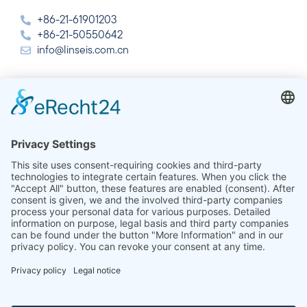
+86-21-61901203
+86-21-50550642
info@linseis.com.cn
Índia
Linseis Thermal Analysis India Pvt. Ltd.
Plot 65, 2nd Floor, Sai Enclave,
Setor 23, Dwarka, 110077 New Delhi
+91-11-42883851
sales@linseis.in