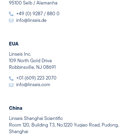
95100 Selb / Alemanha
+49 (0) 9287 / 880 0
info@linseis.de
EUA
Linseis Inc.
109 North Gold Drive
Robbinsville, NJ 08691
+01 (609) 223 2070
info@linseis.com
China
Linseis Shanghai Scientific
Room 120, Building T3, No.1220 Yuqiao Road, Pudong,
Shanghai