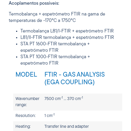
Acoplamentos possíveis:
Termobalança + espetrómetro FTIR na gama de
temperaturas de -170°C a 1750°C
Termobalança L81/I-FTIR + espetrómetro FTIR
L81/II-FTIR termobalança + espetrómetro FTIR
STA PT 1600-FTIR termobalança +
espetrómetro FTIR
STA PT 1000-FTIR termobalança +
espetrómetro FTIR
MODEL
FTIR - GAS ANALYSIS
(EGA COUPLING)
-1
-1
Wavenumber
7500 cm
… 370 cm
range:
-1
Resolution:
1 cm
Heating:
Transfer line and adapter