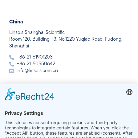
China
Linseis Shanghai Scientific
Room 120, Building T3, No.1220 Yuqiao Road, Pudong,
Shanghai
+86-21-61901203
+86-21-50550642
info@linseis.com.cn
Índia
Linseis Thermal Analysis India Pvt. Ltd.
Plot 65, 2nd Floor, Sai Enclave,
Setor 23, Dwarka, 110077 New Delhi
+91-11-42883851
sales@linseis.in