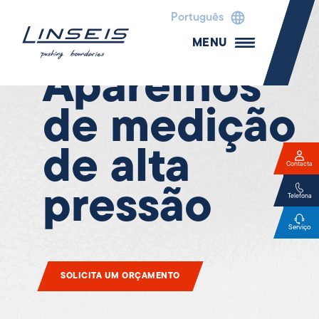
Português
MENU
Aparelhos
de medição
de alta
Contacta
pressão
Telefona
Serviço
SOLICITA UM ORÇAMENTO