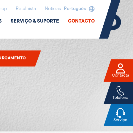
hop
Retalhista
Notícias
Português
latômetro
S
SERVIÇO & SUPORTE
CONTACTO
 ORÇAMENTO
Contacta
Telefona
Serviço