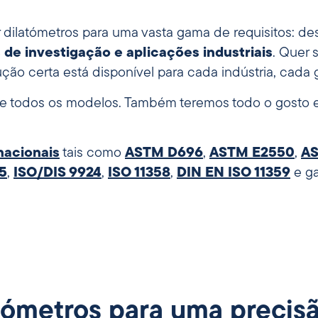
r dilatómetros para uma vasta gama de requisitos: d
 de investigação e aplicações industriais
. Quer 
ção certa está disponível para cada indústria, cada
e todos os modelos. Também teremos todo o gosto e
nacionais
tais como
ASTM D696
,
ASTM E2550
,
AS
5
,
ISO/DIS 9924
,
ISO 11358
,
DIN EN ISO 11359
e ga
tómetros para uma precis