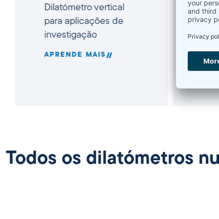
Dilatómetro vertical
Dil
para aplicações de
têm
investigação
for
ZTU
APRENDE MAIS
APR
Todos os dilatómetros n