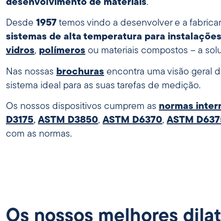
desenvolvimento de materiais
.
Desde
1957
temos vindo a desenvolver e a fabrica
sistemas de alta temperatura para instalações
vidros
,
polímeros
ou materiais compostos – a solu
Nas nossas
brochuras
encontra uma visão geral d
sistema ideal para as suas tarefas de medição.
Os nossos dispositivos cumprem as
normas inter
D3175
,
ASTM D3850
,
ASTM D6370
,
ASTM D637
com as normas.
Os nossos melhores dila