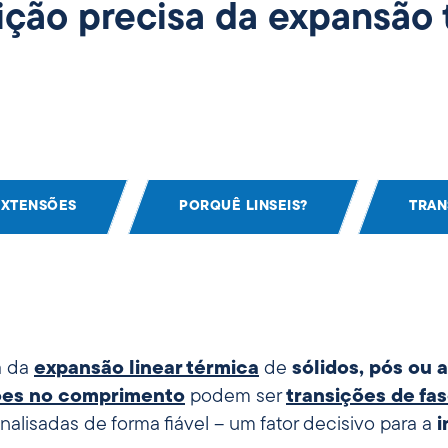
ição precisa da expansão 
EXTENSÕES
PORQUÊ LINSEIS?
TRAN
a da
expansão linear térmica
de
sólidos, pós ou
ões no comprimento
podem ser
transições de fa
alisadas de forma fiável – um fator decisivo para a
i