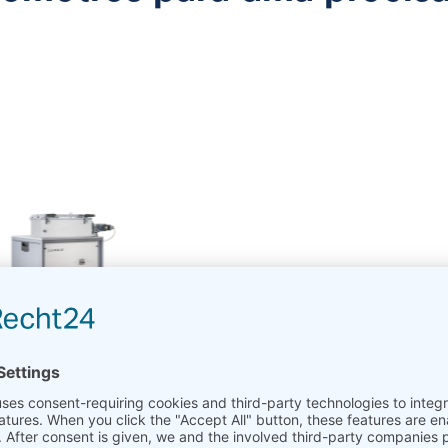
L L78 RITA
DIL L75
Horizontal