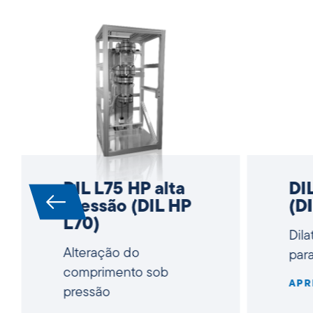
DIL L75 HP alta
DI
pressão (DIL HP
(DI
L70)
Dila
Alteração do
par
comprimento sob
APR
pressão