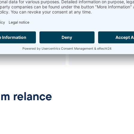
atómetro de
Dilatómetro horizo
pera e de
para aplicações d
mação / Diagramas
investigação
- TTT- CCT- CHT
APRENDE MAIS
ENDE MAIS
um relance