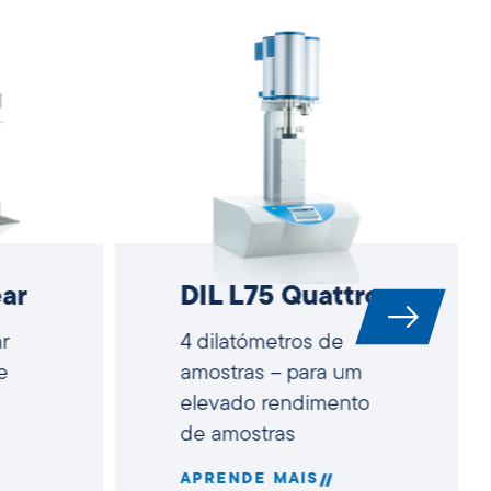
ar
DIL L75 Quattro
r
4 dilatómetros de
e
amostras – para um
elevado rendimento
de amostras
APRENDE MAIS