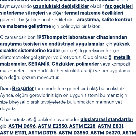
numunelerin tanımlanmış sıcaklık koşulları altında
. Kesin
kayıt sayesinde
uzunluktaki değişiklikler
olabilir
faz geçi̇şleri̇
,
sinterleme süreçleri
ve diğer
termal malzeme özellikleri
güvenilir bir şekilde analiz edilebilir –
araştırma, kalite kontrol
ve malzeme geliştirme
için belirleyici bir faktör.
O zamandan beri
1957
kompakt laboratuvar cihazlarından
araştırma tesisleri ve endüstriyel uygulamalar
için
yüksek
sıcaklık sistemlerine kadar
çok çeşitli gereksinimler için
dilatometreler geliştiriyor ve üretiyoruz. Olup olmadığı
metalik
malzemeler
,
SERAMİK
,
Gözlükler
,
polimerler
veya kompozit
malzemeler – her endüstri, her sıcaklık aralığı ve her uygulama
için doğru çözüm mevcuttur.
Bizim
Broşürler
tüm modellere genel bir bakış bulacaksınız.
Ayrıca, ölçüm görevleriniz için en uygun sistemi bulmanız için
size bireysel olarak tavsiyelerde bulunmaktan memnuniyet
duyarız.
Cihazlarımız aşağıdakilerle uyumludur
uluslararasi standartlar
gibi
ASTM D696
,
ASTM E2550
,
ASTM E228
,
ASTM E831
,
ASTM E1131
,
ASTM D3175
,
ASTM D3850
,
ASTM D6370
,
ASTM