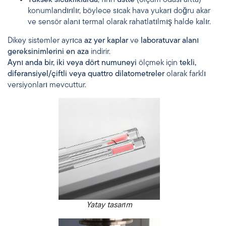
Yüksek sıcaklıklarda
, fırın
üstte
(ölçüm odası altta)
konumlandırılır, böylece sıcak hava yukarı doğru akar
ve sensör alanı termal olarak rahatlatılmış halde kalır.
Dikey sistemler ayrıca
az yer kaplar
ve
laboratuvar alanı
gereksinimlerini en aza
indirir.
Aynı anda bir, iki veya dört numuneyi
ölçmek için
tekli,
diferansiyel/çiftli veya quattro dilatometreler
olarak farklı
versiyonları mevcuttur.
Yatay tasarım