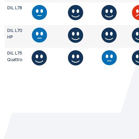
DIL L78
DIL L70
HP
DIL L75
Quattro