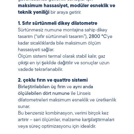
maksimum hassasiyet, modüler esneklik ve
teknik yeniliği
bir araya getirir.
1
. Sıfır sürtünmeli dikey dilatometre
Sürtünmesiz numune montajına sahip dikey
tasarım (“sıfır sürtünmeli tasarım”),
2800 °C
‘ye
kadar sıcaklıklarda bile maksimum ölçüm
hassasiyeti sağlar.
Ölçüm sistemi termal olarak stabil kalır, gaz
çıkışı en iyi şekilde dağıtılır ve sonuçlar uzun
vadede tekrarlanabilir.
2. çoklu fırın ve quattro sistemi
Birleştirilebilen üç fırın
ve
aynı anda
ölçülebilen dört numune
ile Linseis
dilatometreleri maksimum esneklik ve üretkenlik
sunar.
Bu benzersiz kombinasyon, verimi birçok kez
artırır – seri ölçümler, malzeme karşılaştırmaları
veya süreç optimizasyonu için idealdir.