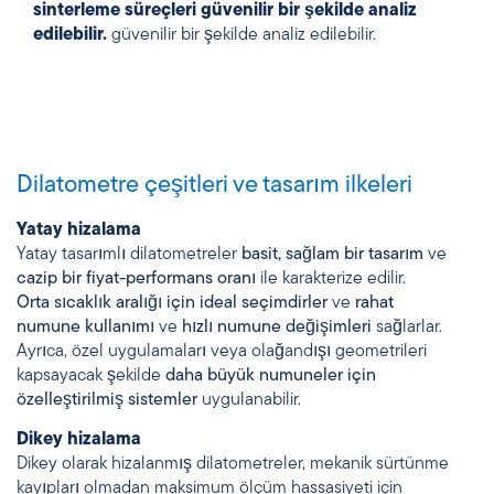
sinterleme süreçleri güvenilir bir şekilde analiz
edilebilir.
güvenilir bir şekilde analiz edilebilir.
Dilatometre çeşitleri ve tasarım ilkeleri
Yatay hizalama
Yatay tasarımlı dilatometreler
basit, sağlam bir tasarım
ve
cazip bir fiyat-performans oranı
ile karakterize edilir.
Orta sıcaklık aralığı için ideal seçimdirler
ve
rahat
numune kullanımı
ve
hızlı numune değişimleri
sağlarlar.
Ayrıca, özel uygulamaları veya olağandışı geometrileri
kapsayacak şekilde
daha büyük numuneler için
özelleştirilmiş sistemler
uygulanabilir.
Dikey hizalama
Dikey olarak hizalanmış dilatometreler, mekanik sürtünme
kayıpları olmadan maksimum ölçüm hassasiyeti için