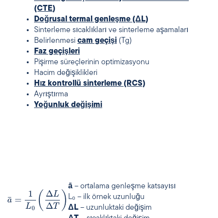
(CTE
)
Doğrusal termal genleşme (ΔL)
Sinterleme sıcaklıkları ve sinterleme aşamaları
Belirlenmesi
cam geçişi
(Tg)
Faz geçişleri
Pişirme süreçlerinin optimizasyonu
Hacim değişiklikleri
Hız kontrollü sinterleme (RCS)
Ayrıştırma
Yoğunluk değişimi
ā
– ortalama genleşme katsayısı
1
Δ
(
)
L
L₀ – ilk örnek uzunluğu
¯
=
a
Δ
L
T
ΔL
– uzunluktaki değişim
0