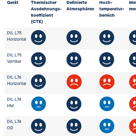
Gerät
Thermischer
Definierte
Hoch­
Me
Ausdehnungs-
Atmosphären
temperatur­
me
koeffizient
bereich
(CTE)
DIL L75
Horizontal
DIL L75
Vertikal
DIL L76
Horizontal
DIL L74
HM
DIL L74
OD