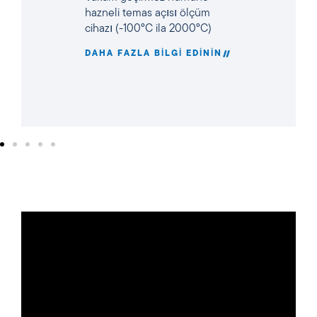
hazneli temas açısı ölçüm
cihazı (-100°C ila 2000°C)
DAHA FAZLA BILGI EDININ