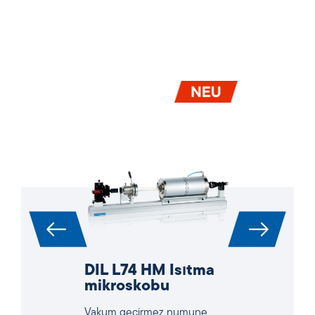
DIL L74 HM Isıtma
mikroskobu
Vakum geçirmez numune