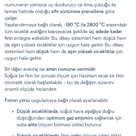
numunenin yalnızca uç durdurucu ve itme çubuğu ile
temas halinde olduğu
sıfır sürtünme prensibine
göre
çalışır.
Yapılandırmaya bağlı olarak,
-180 °C ila 2800 °C
arasındaki
tüm sıcaklık aralığını kapsayacak şekilde
üç adede kadar
fırın
entegre edilebilir. Bu, dikey sistemleri hem düşük hem
de aşırı yüksek sıcaklıklar için uygun hale getirir. Bu, dikey
sistemleri hem
düşük
hem de
aşırı yüksek sıcaklıklar
için
uygun hale getirir.
Bir diğer avantaj ise
artan numune verimidir
:
Soğuk bir fırın bir sonraki ölçüm için hazırken sıcak bir fırın
otomatik olarak başlatılabilir – bu da değişim sürecini
önemli ölçüde hızlandırır.
Fırının yönü
uygulamaya bağlı olarak ayarlanabilir:
Düşük sıcaklıklarda
, soğuk hava aşağıya doğru
düştüğünden
optimum gaz erişimini
sağlamak için
soba
altta
(ölçüm bölmesi üstte) bulunur.