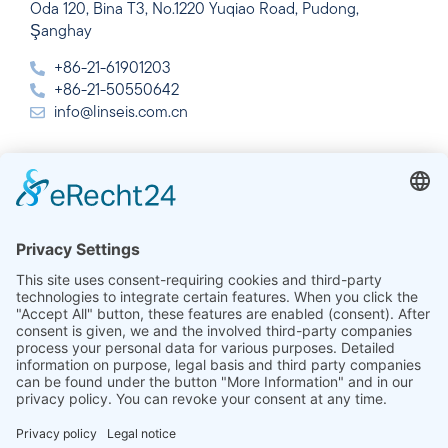
Oda 120, Bina T3, No.1220 Yuqiao Road, Pudong,
Şanghay
+86-21-61901203
+86-21-50550642
info@linseis.com.cn
Hindistan
Linseis Thermal Analysis India Pvt. Ltd.
Plot 65, 2nd Floor, Sai Enclave,
Sector 23, Dwarka, 110077 Yeni Delhi
+91-11-42883851
sales@linseis.in