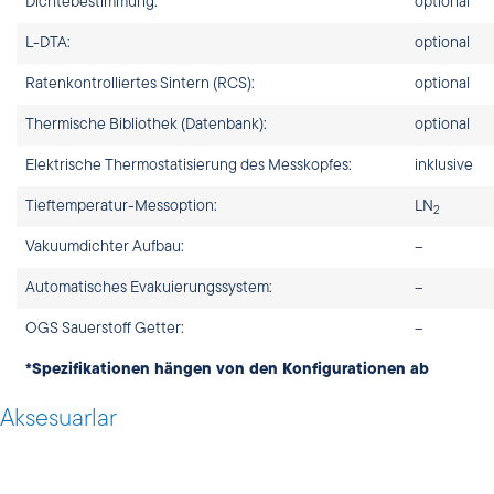
Dichtebestimmung:
optional
L-DTA:
optional
Ratenkontrolliertes Sintern (RCS):
optional
Thermische Bibliothek (Datenbank):
optional
Elektrische Thermostatisierung des Messkopfes:
inklusive
Tieftemperatur-Messoption:
LN
2
Vakuumdichter Aufbau:
–
Automatisches Evakuierungssystem:
–
OGS Sauerstoff Getter:
–
*Spezifikationen hängen von den Konfigurationen ab
Aksesuarlar