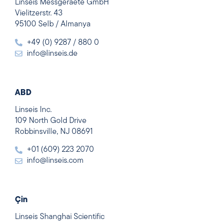
Linseis Messgeraete GmbH
Vielitzerstr. 43
95100 Selb / Almanya
+49 (0) 9287 / 880 0
info@linseis.de
ABD
Linseis Inc.
109 North Gold Drive
Robbinsville, NJ 08691
+01 (609) 223 2070
info@linseis.com
Çin
Linseis Shanghai Scientific