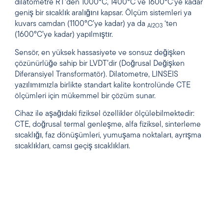
dilatometre RT’den 1000°C, 1400°C ve 1600°C’ye kadar
geniş bir sıcaklık aralığını kapsar. Ölçüm sistemleri ya
kuvars camdan (1100°C’ye kadar) ya da
‘ten
Al2O3
(1600°C’ye kadar) yapılmıştır.
Sensör, en yüksek hassasiyete ve sonsuz değişken
çözünürlüğe sahip bir LVDT’dir (Doğrusal Değişken
Diferansiyel Transformatör). Dilatometre, LINSEIS
yazılımımızla birlikte standart kalite kontrolünde CTE
ölçümleri için mükemmel bir çözüm sunar.
Cihaz ile aşağıdaki fiziksel özellikler ölçülebilmektedir:
CTE, doğrusal termal genleşme, alfa fiziksel, sinterleme
sıcaklığı, faz dönüşümleri, yumuşama noktaları, ayrışma
sıcaklıkları, camsı geçiş sıcaklıkları.