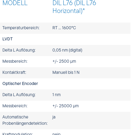
MODELL
DIL L76 (DIL L76
Horizontal)*
Temperaturbereich:
RT … 1600°C
LVDT
Delta L Auflösung:
0,05 nm (digital)
Messbereich:
+/- 2500 µm
Kontaktkraft:
Manuell bis 1 N
Optischer Encoder
Delta L Auflösung:
1 nm
Messbereich:
+/- 25000 µm
Automatische
ja
Probenlängendetektion:
Kraftmodulation:
nein