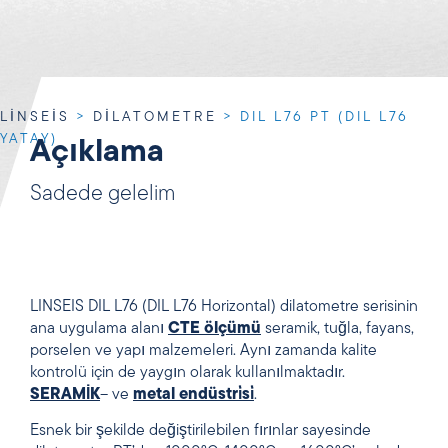
LINSEIS
>
DILATOMETRE
>
DIL L76 PT (DIL L76
YATAY)
Açıklama
Sadede gelelim
LINSEIS DIL L76 (DIL L76 Horizontal) dilatometre serisinin
ana uygulama alanı
CTE ölçümü
seramik, tuğla, fayans,
porselen ve yapı malzemeleri. Aynı zamanda kalite
kontrolü için de yaygın olarak kullanılmaktadır.
SERAMİK
– ve
metal endüstri̇si̇
.
Esnek bir şekilde değiştirilebilen fırınlar sayesinde