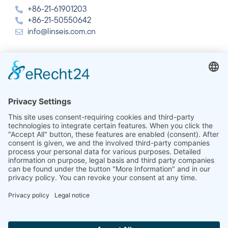
+86-21-61901203
+86-21-50550642
info@linseis.com.cn
Hindistan
Linseis Thermal Analysis India Pvt. Ltd.
Plot 65, 2nd Floor, Sai Enclave,
Sector 23, Dwarka, 110077 Yeni Delhi
+91-11-42883851
sales@linseis.in