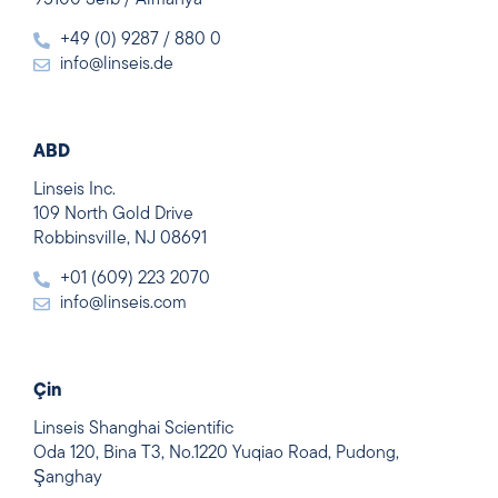
+49 (0) 9287 / 880 0
info@linseis.de
ABD
Linseis Inc.
109 North Gold Drive
Robbinsville, NJ 08691
+01 (609) 223 2070
info@linseis.com
Çin
Linseis Shanghai Scientific
Oda 120, Bina T3, No.1220 Yuqiao Road, Pudong,
Şanghay