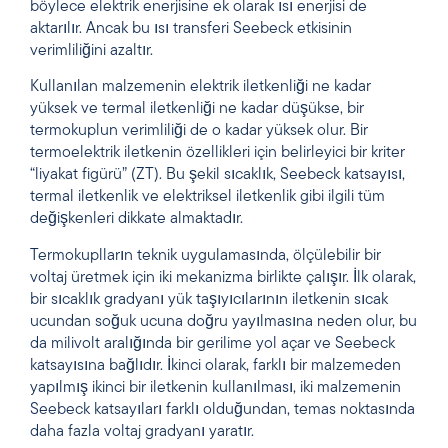
böylece elektrik enerjisine ek olarak ısı enerjisi de
aktarılır. Ancak bu ısı transferi Seebeck etkisinin
verimliliğini azaltır.
Kullanılan malzemenin elektrik iletkenliği ne kadar
yüksek ve termal iletkenliği ne kadar düşükse, bir
termokuplun verimliliği de o kadar yüksek olur. Bir
termoelektrik iletkenin özellikleri için belirleyici bir kriter
“liyakat figürü” (ZT)
. Bu şekil sıcaklık, Seebeck katsayısı,
termal iletkenlik ve elektriksel iletkenlik gibi ilgili tüm
değişkenleri dikkate almaktadır.
Termokuplların teknik uygulamasında, ölçülebilir bir
voltaj üretmek için iki mekanizma birlikte çalışır. İlk olarak,
bir sıcaklık gradyanı yük taşıyıcılarının iletkenin sıcak
ucundan soğuk ucuna doğru yayılmasına neden olur, bu
da milivolt aralığında bir gerilime yol açar ve Seebeck
katsayısına bağlıdır. İkinci olarak, farklı bir malzemeden
yapılmış ikinci bir iletkenin kullanılması, iki malzemenin
Seebeck katsayıları farklı olduğundan, temas noktasında
daha fazla voltaj gradyanı yaratır.