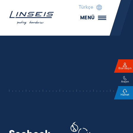
Türkçe
MENÜ
Bize ulaşın
Arayın
Hizmet