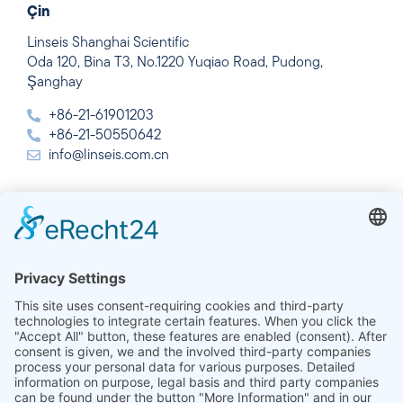
Çin
Linseis Shanghai Scientific
Oda 120, Bina T3, No.1220 Yuqiao Road, Pudong,
Şanghay
+86-21-61901203
+86-21-50550642
info@linseis.com.cn
Hindistan
Linseis Thermal Analysis India Pvt. Ltd.
Plot 65, 2nd Floor, Sai Enclave,
Sector 23, Dwarka, 110077 Yeni Delhi
+91-11-42883851
sales@linseis.in