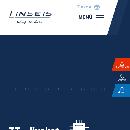
Türkçe
MENÜ
Bize ulaşın
Arayın
Hizmet