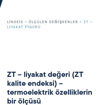
LINSEIS
>
ÖLÇÜLEN DEĞIŞKENLER
>
ZT –
LIYAKAT FIGÜRÜ
ZT – liyakat değeri (ZT
kalite endeksi) –
termoelektrik özelliklerin
bir ölçüsü