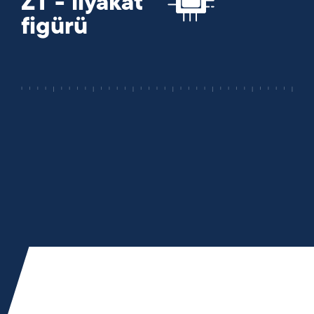
ZT - liyakat
figürü