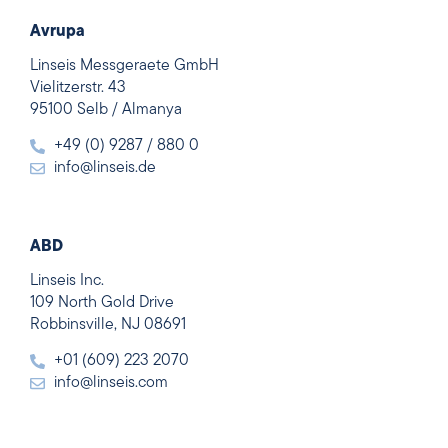
Avrupa
Linseis Messgeraete GmbH
Vielitzerstr. 43
95100 Selb / Almanya
+49 (0) 9287 / 880 0
info@linseis.de
ABD
Linseis Inc.
109 North Gold Drive
Robbinsville, NJ 08691
+01 (609) 223 2070
info@linseis.com