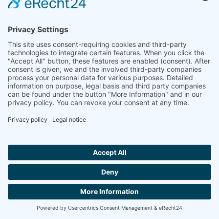
Hallo ich bin LINAI! Wie kann ich dir
helfen?
BIZE ULAŞIN