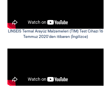
LINSEIS Termal Arayüz Malzemeleri (TIM) Test Cihazı 16
Temmuz 2020’den itibaren (İngilizce)