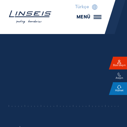
Türkçe
MENÜ
Bize ulaşın
Arayın
Hizmet