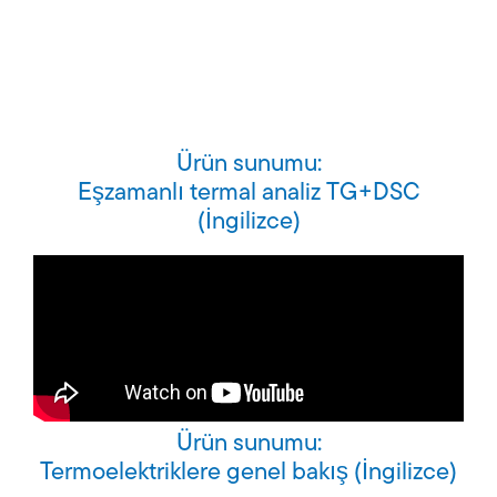
Ürün sunumu:
Eşzamanlı termal analiz TG+DSC
(İngilizce)
Ürün sunumu:
Termoelektriklere genel bakış (İngilizce)