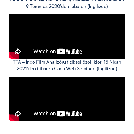
İnce filmlerin termal iletkenliği ve elektriksel özellikleri
9 Temmuz 2020’den itibaren (İngilizce)
TFA – İnce Film Analizörü fiziksel özellikleri 15 Nisan
2021’den itibaren Canlı Web Semineri (İngilizce)