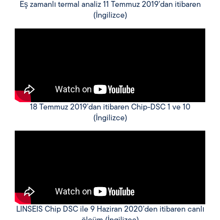
Eş zamanlı termal analiz 11 Temmuz 2019’dan itibaren
(İngilizce)
18 Temmuz 2019’dan itibaren Chip-DSC 1 ve 10
(İngilizce)
LINSEIS Chip DSC ile 9 Haziran 2020’den itibaren canlı