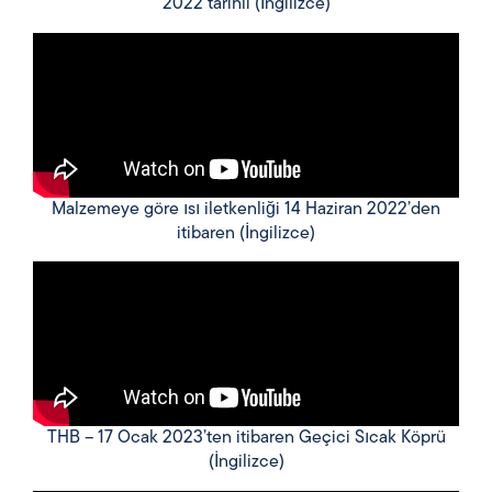
2022 tarihli (İngilizce)
Malzemeye göre ısı iletkenliği 14 Haziran 2022’den
itibaren (İngilizce)
THB – 17 Ocak 2023’ten itibaren Geçici Sıcak Köprü
(İngilizce)