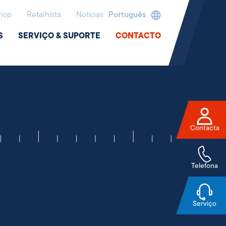
hop
Retalhista
Notícias
Português
S
SERVIÇO & SUPORTE
CONTACTO
Contacta
Telefona
Serviço