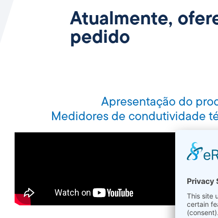
Atualmente, ofer
pedido
Apresentação do prod
Medidores de condutividade té