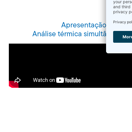
Apresentação do prod
Análise térmica simultânea TG