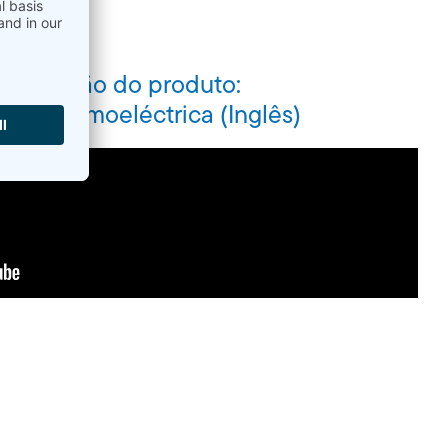
esentação do produto:
al da termoeléctrica (Inglês)