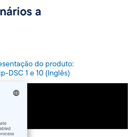
nários a
esentação do produto:
p-DSC 1 e 10 (Inglês)