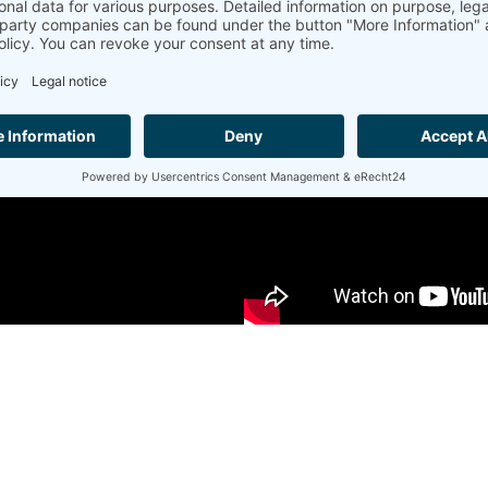
uto:
Apr
+DSC (Inglês)
Visão ger