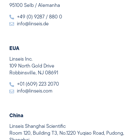
95100 Selb / Alemanha
+49 (0) 9287 / 880 0
info@linseis.de
EUA
Linseis Inc.
109 North Gold Drive
Robbinsville, NJ 08691
+01 (609) 223 2070
info@linseis.com
China
Linseis Shanghai Scientific
Room 120, Building T3, No.1220 Yuqiao Road, Pudong,