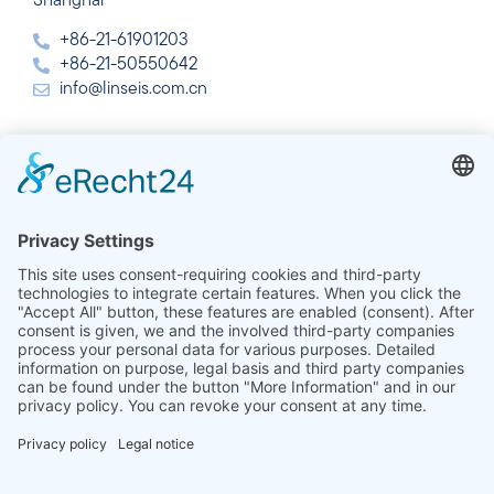
Shanghai
+86-21-61901203
+86-21-50550642
info@linseis.com.cn
Índia
Linseis Thermal Analysis India Pvt. Ltd.
Plot 65, 2nd Floor, Sai Enclave,
Setor 23, Dwarka, 110077 New Delhi
+91-11-42883851
sales@linseis.in