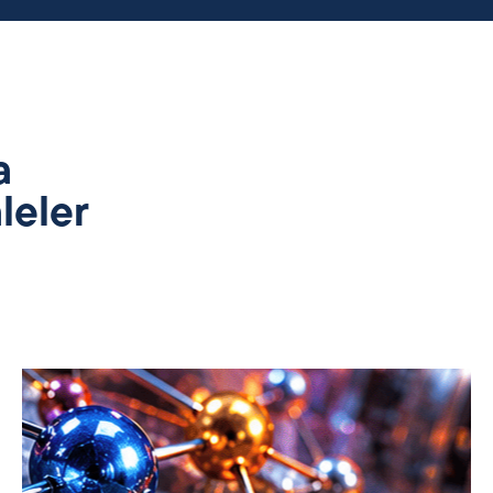
a
leler