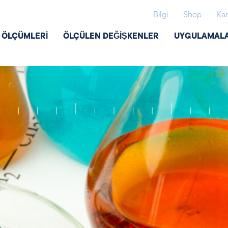
Bilgi
Shop
Kar
Ş ÖLÇÜMLERI
ÖLÇÜLEN DEĞIŞKENLER
UYGULAMAL