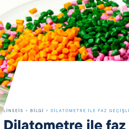
LINSEIS
>
BILGI
>
DILATOMETRE ILE FAZ GEÇIŞL
Dilatometre ile faz