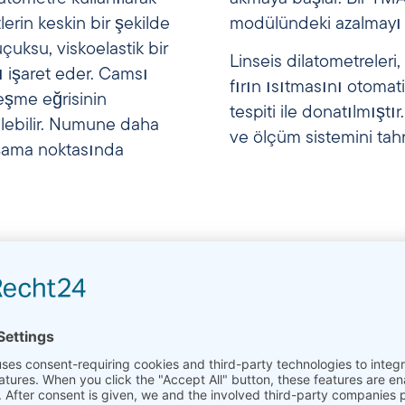
lerin keskin bir şekilde
modülündeki azalmayı d
çuksu, viskoelastik bir
Linseis dilatometreler
 işaret eder. Camsı
fırın ısıtmasını otoma
eşme eğrisinin
tespiti ile donatılmıştı
ilebilir. Numune daha
ve ölçüm sistemini tah
muşama noktasında