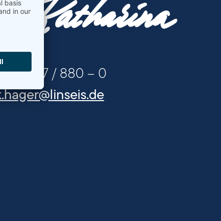
Katharina
+49 9287 / 880 - 0
+49 9287 / 880 – 0
k.hager@linseis.de