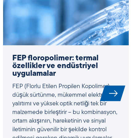
EVA – etilen vinil asetat:
malzeme bilimi, özellikleri ve
uygulamaları
Etilen-vinil asetat (EVA), tam da klasik
polietilenlerin, sert termoplastiklerin veya
kırılgan elastomerlerin sınırlarına ulaştığı
yerde yüksek esnekliği, mükemmel
sönümleme özellikleri ve olağanüstü
geniş bir özellik penceresi ile etkileyici