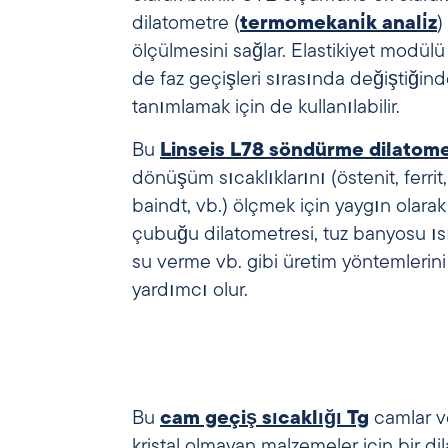
dilatometre (
termomekani̇k anali̇z
)
ölçülmesini sağlar. Elastikiyet modülü 
de faz geçişleri sırasında değiştiğinde
tanımlamak için de kullanılabilir.
Bu
Linseis L78 söndürme dilatome
dönüşüm sıcaklıklarını (östenit, ferrit, 
baindt, vb.) ölçmek için yaygın olarak k
çubuğu dilatometresi, tuz banyosu ısı
su verme vb. gibi üretim yöntemlerin
yardımcı olur.
Bu
cam geçiş sıcaklığı Tg
camlar ve
maksimuma ulaşır. 
kristal olmayan malzemeler için bir di
akmaya başlar. Bir TMA, Tg’yi belirl