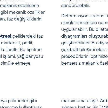
 mekanik özelliklerin
söndürülebilir.
gibi mekanik özellikler
Deformasyon uzantısı il
n, faz değişikliklerini
simüle etmek için num
uygulanabilir. Bu dilat
tresi
çeliklerdeki faz
diyagramları oluşturabi
martensit, perlit,
geliştirebilirler. Bu di
ullanılır. Bu tip itme
çok fazlı bileşimi elde
l işlemi, yağ banyosu
prosedürlerini optimiz
i simüle etmeye
benzersiz mekanik özell
ya polimerler gibi
Ardından viskozite azalır ve numune
latometre kullanılarak
emek için elastikiyet