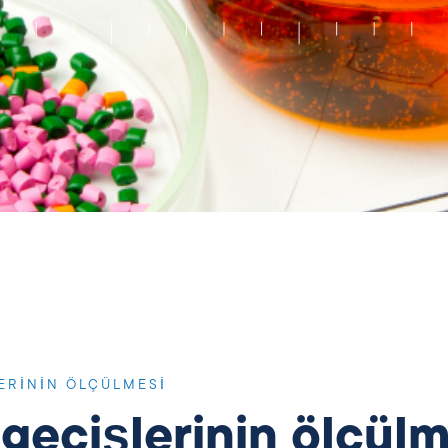
ERININ ÖLÇÜLMESI
 geçişlerinin ölçülm