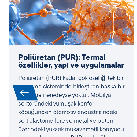
Yüksek Entropili Alaşımlar
(HEA’lar): Termal analiz ve
termofiziksel özellikler
Yüksek entropili alaşımlar (HEA’lar) artık
havacılık, enerji üretimi, türbinler ve
reaktör yapımında yüksek performanslı
uygulamalar için önemli bir malzeme
sınıfı olarak kabul edilmektedir.
Karmaşık, çok bileşenli bileşimleri