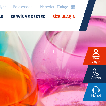
iyer
Perakendeci
Haberler
Türkçe
AR
SERVIS VE DESTEK
BIZE ULAŞIN
Bize
ulaşın
Arayın
Hizmet