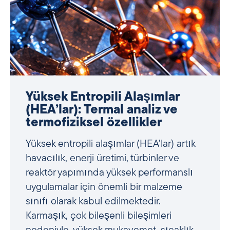
FEP floropolimer: termal
özellikler ve endüstriyel
uygulamalar
FEP (Florlu Etilen Propilen Kopolimer)
düşük sürtünme, mükemmel elektrik
yalıtımı ve yüksek optik netliği tek bir
malzemede birleştirir – bu kombinasyon,
ortam akışının, hareketinin ve sinyal
iletiminin güvenilir bir şekilde kontrol