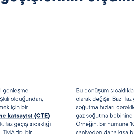
mal genleşme
Bu dönüşüm sıcaklıklar
lişkili olduğundan,
olarak değişir. Bazı faz
mek için bir
soğutma hızları gereklid
me katsayısı (CTE)
gaz soğutma bobinine sa
, faz geçiş sıcaklığı
Örneğin, bir numune 100
, TMA tipi bir
saniyeden daha kısa bi