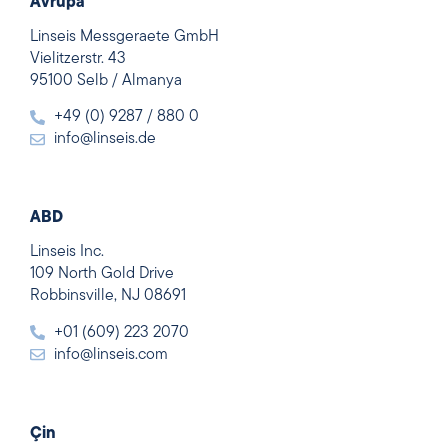
Avrupa
Linseis Messgeraete GmbH
Vielitzerstr. 43
95100 Selb / Almanya
+49 (0) 9287 / 880 0
info@linseis.de
ABD
Linseis Inc.
109 North Gold Drive
Robbinsville, NJ 08691
+01 (609) 223 2070
info@linseis.com
Çin