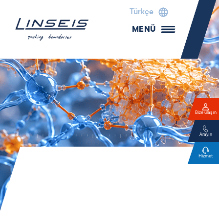
Türkçe
MENÜ
Bize ulaşın
Arayın
Hizmet