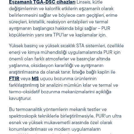
Eşzamanlı TGA-DSC cihazları
Linseis, kütle
değişimlerinin ve kalorifik etkilerin eşzamanlı olarak
belirlenmesini sağlar ve böylece cam geçişleri, erime
süreçleri, kristallik, reaksiyon entalpileri ve termal
ayrışmanın başlangıcı hakkında bilgi sağlar – PUR
köpüklerinin yanı sıra TPU’lar ve kaplamalar için.
Yüksek basınç ve yüksek sıcaklık STA sistemleri, özellikle
enerji ve kimya mühendisliği uygulamalarında PUR için
önemli olan farklı atmosferler ve basınçlar altında
yaşlanma, oksidasyon kararlılığı ve ayrışmanın
araştırılmasına da olanak tanır. İsteğe bağlı kaplin ile
FTIR
veya
MS
uçucu bozunma ürünlerinin
farklılaştırılmış bir analizini mümkün kılar ve termal ve
termo-oksidatif bozunma mekanizmalarını açıklığa
kavuşturur.
Bu termoanalitik yöntemlerin mekanik testler ve
spektroskopik tekniklerle birleştirilmesiyle, PUR’un ultra
esnek ve yüksek mukavemetli arasında özel olarak
konumlandırılması ve modern uygulamaların