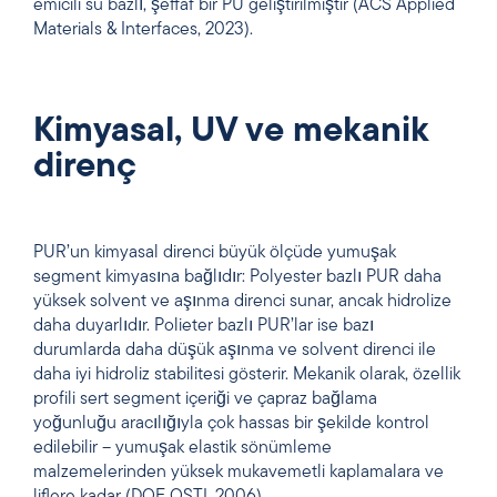
emicili su bazlı, şeffaf bir PU geliştirilmiştir (ACS Applied
Materials & Interfaces, 2023).
Kimyasal, UV ve mekanik
direnç
PUR’un kimyasal direnci büyük ölçüde yumuşak
segment kimyasına bağlıdır: Polyester bazlı PUR daha
yüksek solvent ve aşınma direnci sunar, ancak hidrolize
daha duyarlıdır. Polieter bazlı PUR’lar ise bazı
durumlarda daha düşük aşınma ve solvent direnci ile
daha iyi hidroliz stabilitesi gösterir. Mekanik olarak, özellik
profili sert segment içeriği ve çapraz bağlama
yoğunluğu aracılığıyla çok hassas bir şekilde kontrol
edilebilir – yumuşak elastik sönümleme
malzemelerinden yüksek mukavemetli kaplamalara ve
liflere kadar (DOE OSTI, 2006).