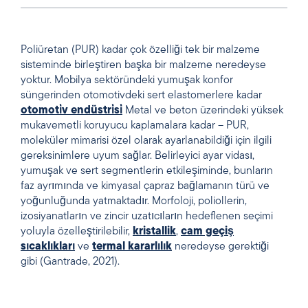
Poliüretan (PUR) kadar çok özelliği tek bir malzeme
sisteminde birleştiren başka bir malzeme neredeyse
yoktur. Mobilya sektöründeki yumuşak konfor
süngerinden otomotivdeki sert elastomerlere kadar
otomoti̇v endüstri̇si̇
Metal ve beton üzerindeki yüksek
mukavemetli koruyucu kaplamalara kadar – PUR,
moleküler mimarisi özel olarak ayarlanabildiği için ilgili
gereksinimlere uyum sağlar. Belirleyici ayar vidası,
yumuşak ve sert segmentlerin etkileşiminde, bunların
faz ayrımında ve kimyasal çapraz bağlamanın türü ve
yoğunluğunda yatmaktadır. Morfoloji, poliollerin,
izosiyanatların ve zincir uzatıcıların hedeflenen seçimi
yoluyla özelleştirilebilir,
kristallik
,
cam geçiş
sıcaklıkları
ve
termal kararlılık
neredeyse gerektiği
gibi (Gantrade, 2021).