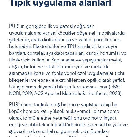
Tipik uygulama alanları
PUR’un geniş özellik yelpazesi doğrudan
uygulamalarına yansır: köpükler döşemeli mobilyalarda,
şiltelerde, araba koltuklarında ve yalıtım panellerinde
bulunabilir. Elastomerler ve TPU silindirler, konveyör
bantları, contalar, ayakkabı tabanları, esnek hortumlar ve
filmler için kullanılır. Kaplamalar ve yapıştırıcılar metal,
ahşap, beton ve tekstilleri korozyon ve mekanik
aşınmadan korur ve fonksiyonel özel uygulamalar tıbbi
bileşenler ve esnek elektroniklerden optik olarak şeffaf,
UV ışınlarına dayanıklı bileşenlere kadar uzanır (PMC
NCBI, 2019; ACS Applied Materials & Interfaces, 2023).
PUR’u hem tanımlanmış bir hücre yapısına sahip bir
köpük hem de katı, yüksek mukavemetli bir malzeme
olarak formüle etme yeteneği, onu otomotiv, inşaat,
enerji ve tıbbi teknoloji sektörlerinde evrensel bir yapı ve
işlevsel malzeme haline getirmektedir. Buradaki