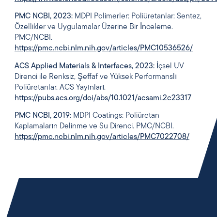
PMC NCBI, 2023:
MDPI Polimerler: Poliüretanlar: Sentez,
Özellikler ve Uygulamalar Üzerine Bir İnceleme.
PMC/NCBI.
https://pmc.ncbi.nlm.nih.gov/articles/PMC10536526/
ACS Applied Materials & Interfaces, 2023:
İçsel UV
Direnci ile Renksiz, Şeffaf ve Yüksek Performanslı
Poliüretanlar. ACS Yayınları.
https://pubs.acs.org/doi/abs/10.1021/acsami.2c23317
PMC NCBI, 2019:
MDPI Coatings: Poliüretan
Kaplamaların Delinme ve Su Direnci. PMC/NCBI.
https://pmc.ncbi.nlm.nih.gov/articles/PMC7022708/