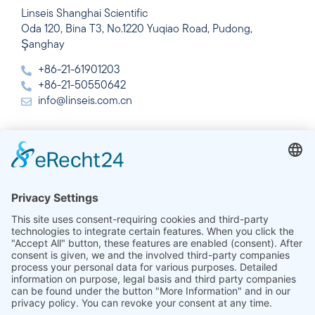
Linseis Shanghai Scientific
Oda 120, Bina T3, No.1220 Yuqiao Road, Pudong,
Şanghay
+86-21-61901203
+86-21-50550642
info@linseis.com.cn
Hindistan
Linseis Thermal Analysis India Pvt. Ltd.
Plot 65, 2nd Floor, Sai Enclave,
Sector 23, Dwarka, 110077 Yeni Delhi
+91-11-42883851
sales@linseis.in