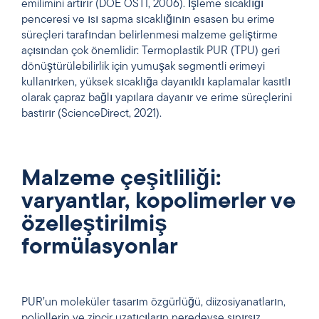
emilimini artırır (DOE OSTI, 2006). İşleme sıcaklığı
penceresi ve ısı sapma sıcaklığının esasen bu erime
süreçleri tarafından belirlenmesi malzeme geliştirme
açısından çok önemlidir: Termoplastik PUR (TPU) geri
dönüştürülebilirlik için yumuşak segmentli erimeyi
kullanırken, yüksek sıcaklığa dayanıklı kaplamalar kasıtlı
olarak çapraz bağlı yapılara dayanır ve erime süreçlerini
bastırır (ScienceDirect, 2021).
Malzeme çeşitliliği:
varyantlar, kopolimerler ve
özelleştirilmiş
formülasyonlar
PUR’un moleküler tasarım özgürlüğü, diizosiyanatların,
poliollerin ve zincir uzatıcıların neredeyse sınırsız