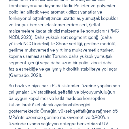
kombinasyonuna dayanmaktadır. Polieter ve polyester
polioller, alifatik veya aromatik diizosiyanatlar ve
fonksiyonelleştirilmiş zincir uzatıcılar, yumuşak köpükler
ve kauçuk benzeri elastomerlerden sert, şeffaf
malzemelere kadar bir dizi malzeme ile sonuçlanır (PMC
NCBI, 2023). Daha yüksek sert segment içeriği (daha
yüksek NCO indeksi) ile Shore sertliği, gerilme modülü,
gerilme mukavemeti ve yırtılma mukavemeti artarken,
kopma uzaması azalır. Tersine, daha yüksek yumuşak
segment içeriği veya daha uzun bir poliol zinciri daha
fazla esnekliğe ve gelişmiş hidrolitik stabiliteye yol açar
(Gantrade, 2021).
Su bazlı ve biyo-bazlı PUR sistemleri üzerine yapılan son
çalışmalar, UV stabilitesi, şeffaflık ve biyouyumluluğun
da uygun kopolimer ve katkı maddesi konseptleri
kullanılarak özel olarak ayarlanabileceğini
göstermektedir. Örneğin, yüksek şeffaflığına rağmen 65
MPa’nın üzerinde gerilme mukavemeti ve %900’ün
üzerinde uzama sağlayan entegre benzotriazol UV