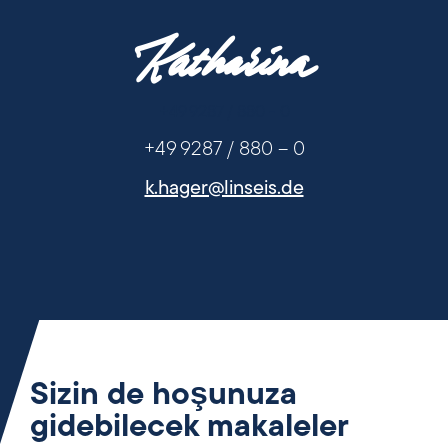
Katharina
+49 9287 / 880 - 0
+49 9287 / 880 – 0
k.hager@linseis.de
Sizin de hoşunuza
gidebilecek makaleler