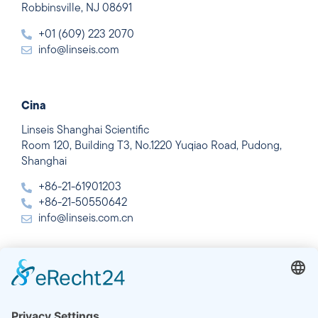
Robbinsville, NJ 08691
+01 (609) 223 2070
info@linseis.com
Cina
Linseis Shanghai Scientific
Room 120, Building T3, No.1220 Yuqiao Road, Pudong,
Shanghai
+86-21-61901203
+86-21-50550642
info@linseis.com.cn
India
Linseis Thermal Analysis India Pvt. Ltd.
Plot 65, 2nd Floor, Sai Enclave,