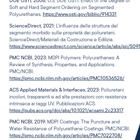
DOE OSTI, 2006:
U.S. DOE OSTI: Effect of the Degree of
Soft and Hard Segment Ordering on Segmented
Polyurethanes.
https://www.osti.gov/biblio/914331
ScienceDirect, 2021:
L’influenza della struttura del
segmento morbido sulle proprietà dei poliuretani.
ScienceDirect/Materiali da Costruzione e Edilizia.
https://www.sciencedirect.com/science/article/abs/pii/S
PMC NCBI, 2023:
MDPI Polymers: Polyurethanes: A
Review of Synthesis, Properties, and Applications.
PMC/NCBI.
https://pmc.ncbi.nlm.nih.gov/articles/PMC10536526/
ACS Applied Materials & Interfaces, 2023:
Poliuretani
incolori, trasparenti e ad alte prestazioni con resistenza
intrinseca ai raggi UV. Pubblicazioni ACS.
https://pubs.acs.org/doi/abs/10.1021/acsami.2c23317
PMC NCBI, 2019:
MDPI Coatings: The Puncture and
Water Resistance of Polyurethane Coatings. PMC/NCBI.
https://pmc.ncbi.nlm.nih.gov/articles/PMC7022708/