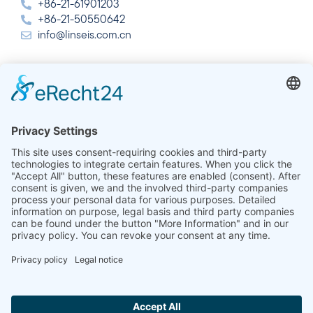
+86-21-61901203
+86-21-50550642
info@linseis.com.cn
India
Linseis Thermal Analysis India Pvt. Ltd.
Plot 65, 2nd Floor, Sai Enclave,
Sector 23, Dwarka, 110077 New Delhi
+91-11-42883851
sales@linseis.in