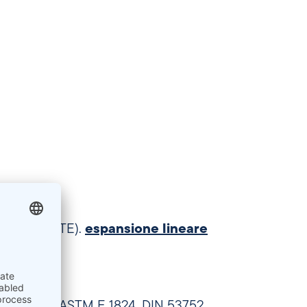
 termica (CTE).
espansione lineare
M E 1545, ASTM E 1824, DIN 53752.