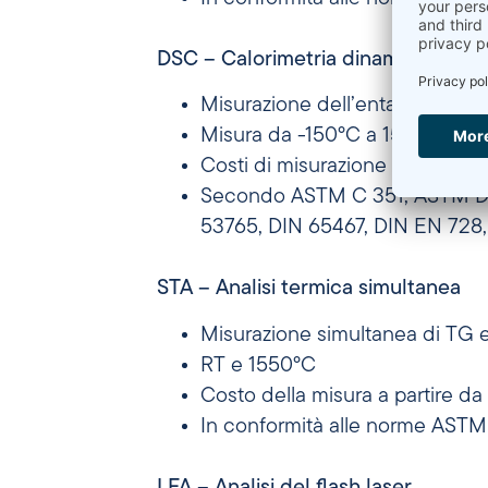
DSC – Calorimetria dinamica differ
Misurazione dell’entalpia, delle
Misura da -150°C a 1550°C
Costi di misurazione a partire 
Secondo ASTM C 351, ASTM D 
53765, DIN 65467, DIN EN 728, 
STA – Analisi termica simultanea
Misurazione simultanea di TG e D
RT e 1550°C
Costo della misura a partire d
In conformità alle norme ASTM 
LFA – Analisi del flash laser