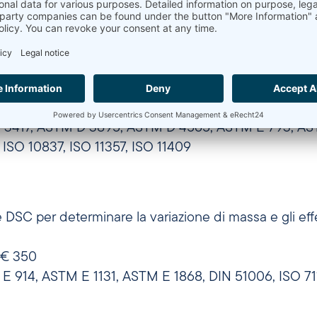
enziale
 transizioni di fase e della capacità termica specifica 
da 300 euro
3417, ASTM D 3895, ASTM D 4565, ASTM E 793, ASTM
ISO 10837, ISO 11357, ISO 11409
SC per determinare la variazione di massa e gli effett
a € 350
E 914, ASTM E 1131, ASTM E 1868, DIN 51006, ISO 711