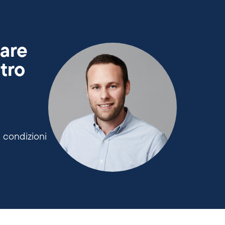
uare
tro
e condizioni