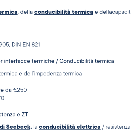
termica
, della
conducibilità termica
e della
capacit
905, DIN EN 821
er interfacce termiche / Conducibilità termica
 termica e dell’impedenza termica
ire da €250
70
stenza e ZT
 di Seebeck,
la
conducibilità elettrica
/ resistenza 