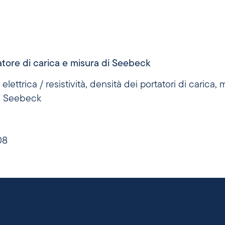
1
atore di carica e misura di Seebeck
lettrica / resistività, densità dei portatori di carica, m
di Seebeck
08