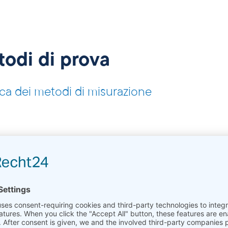
odi di prova
ca dei metodi di misurazione
i espansione termica (CTE) e dell’espansione lineare
da 300 euro
M D 696, ASTM E 228, ASTM E 831, ASTM E 1363, AST