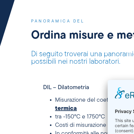
PANORAMICA DEL
Ordina misure e met
Di seguito troverai una panorami
possibili nei nostri laboratori.
DIL – Dilatometria
Misurazione del coefficiente d
termica
tra -150°C e 1750°C
Costi di misurazione a partire 
In conformità alle norme AST