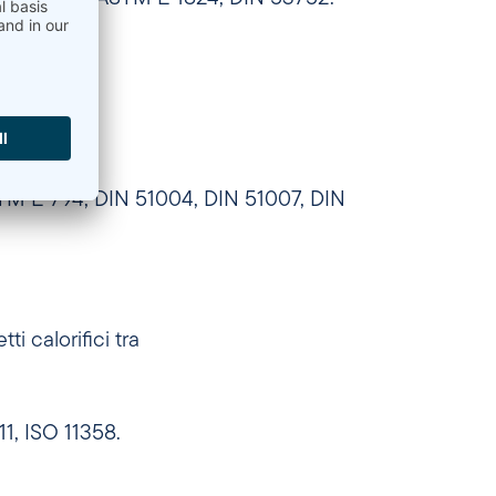
(Cp)
 E 794, DIN 51004, DIN 51007, DIN
i calorifici tra
1, ISO 11358.