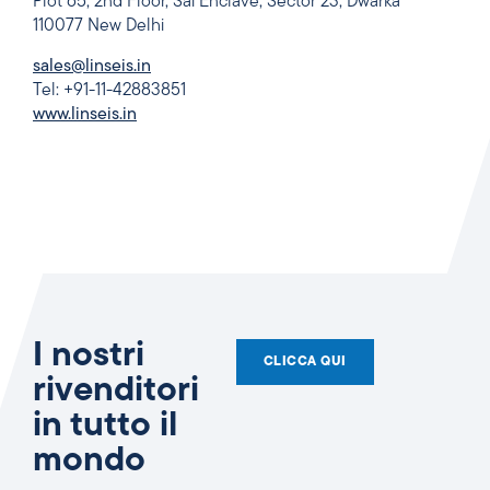
Plot 65, 2nd Floor, Sai Enclave, Sector 23, Dwarka
110077 New Delhi
sales@linseis.in
Tel: +91-11-42883851
www.linseis.in
I nostri
CLICCA QUI
rivenditori
in tutto il
mondo