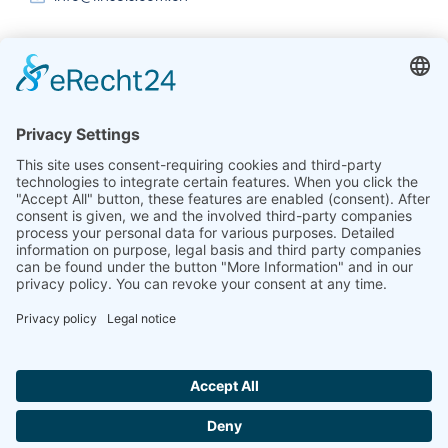
India
Linseis Thermal Analysis India Pvt. Ltd.
Plot 65, 2nd Floor, Sai Enclave,
Sector 23, Dwarka, 110077 New Delhi
+91-11-42883851
sales@linseis.in
Hallo ich bin LINAI! Wie kann ich dir
helfen?
NEWSLETTER
L'AZIENDA
IMPRONTA
PROTEZIONE
CONTATTACI
GTC