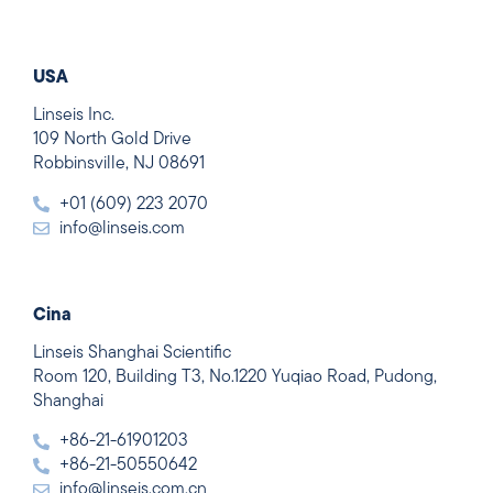
USA
Linseis Inc.
109 North Gold Drive
Robbinsville, NJ 08691
+01 (609) 223 2070
info@linseis.com
Cina
Linseis Shanghai Scientific
Room 120, Building T3, No.1220 Yuqiao Road, Pudong,
Shanghai
+86-21-61901203
+86-21-50550642
info@linseis.com.cn