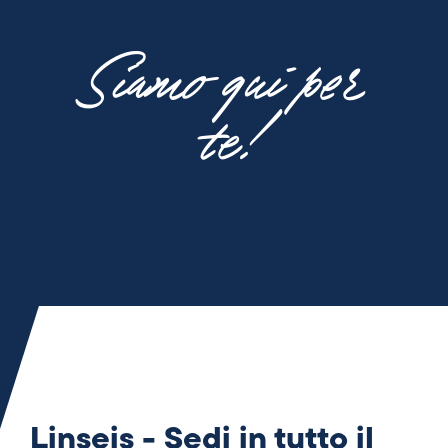
Siamo qui per
te!
Linseis - Sedi in tutto il