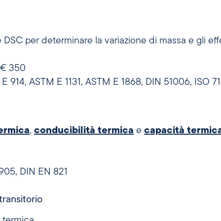
SC per determinare la variazione di massa e gli effett
a € 350
E 914, ASTM E 1131, ASTM E 1868, DIN 51006, ISO 711
termica
,
conducibilità termica
e
capacità termic
905, DIN EN 821
ransitorio
à termica