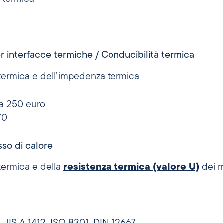
er interfacce termiche / Conducibilità termica
 termica e dell’impedenza termica
da 250 euro
70
so di calore
termica e della
resistenza termica (valore U)
dei ma