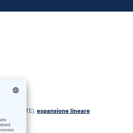
 termica (CTE).
espansione lineare