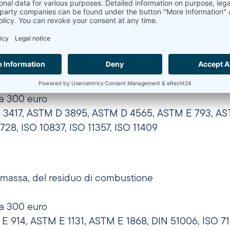
da 300 euro
M D 696, ASTM E 228, ASTM E 831, ASTM E 1363, AST
enziale
 transizioni di fase e della capacità termica specifica 
da 300 euro
3417, ASTM D 3895, ASTM D 4565, ASTM E 793, ASTM
28, ISO 10837, ISO 11357, ISO 11409
i massa, del residuo di combustione
da 300 euro
E 914, ASTM E 1131, ASTM E 1868, DIN 51006, ISO 711