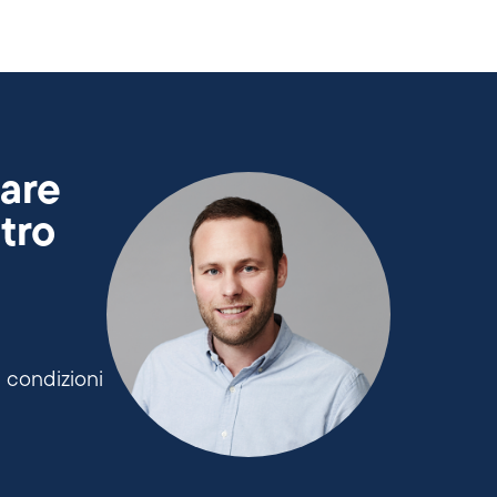
uare
tro
e condizioni