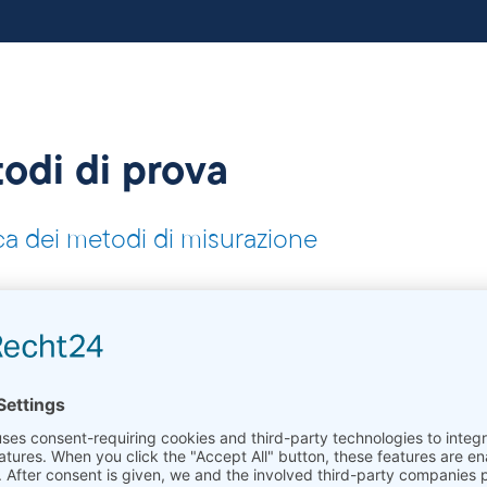
odi di prova
ca dei metodi di misurazione
i espansione termica (CTE) e dell’espansione lineare