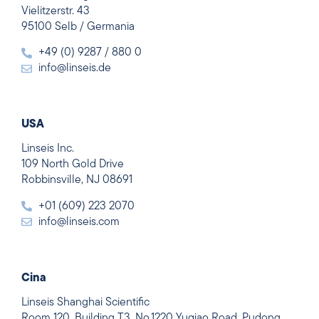
Vielitzerstr. 43
95100 Selb / Germania
+49 (0) 9287 / 880 0
info@linseis.de
USA
Linseis Inc.
109 North Gold Drive
Robbinsville, NJ 08691
+01 (609) 223 2070
info@linseis.com
Cina
Linseis Shanghai Scientific
Room 120, Building T3, No.1220 Yuqiao Road, Pudong,