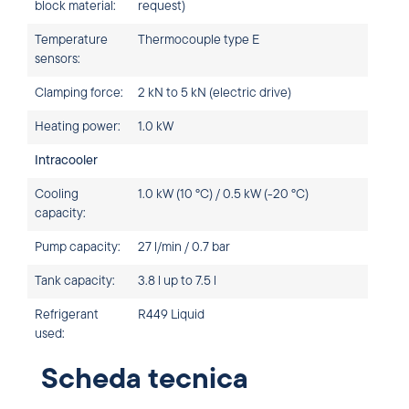
block material:
request)
Temperature
Thermocouple type E
sensors:
Clamping force:
2 kN to 5 kN (electric drive)
Heating power:
1.0 kW
Intracooler
Cooling
1.0 kW (10 °C) / 0.5 kW (-20 °C)
capacity:
Pump capacity:
27 l/min / 0.7 bar
Tank capacity:
3.8 l up to 7.5 l
Refrigerant
R449 Liquid
used:
Scheda tecnica