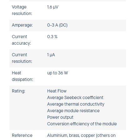
Voltage
1.6 µV
resolution:
Amperage:
0-3 A (DC)
Current
0.3 %
accuracy:
Current
1 µA
resolution:
Heat
up to 36 W
dissipation:
Rating:
Heat Flow
Average Seebeck coefficient
Average thermal conductivity
Average module resistance
Power output
Conversion efficiency of the module
Reference
Aluminium, brass, copper (others on