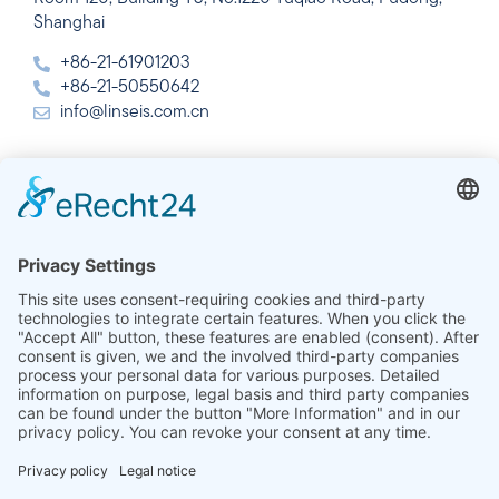
Shanghai
+86-21-61901203
+86-21-50550642
info@linseis.com.cn
India
Linseis Thermal Analysis India Pvt. Ltd.
Plot 65, 2nd Floor, Sai Enclave,
Sector 23, Dwarka, 110077 New Delhi
+91-11-42883851
sales@linseis.in