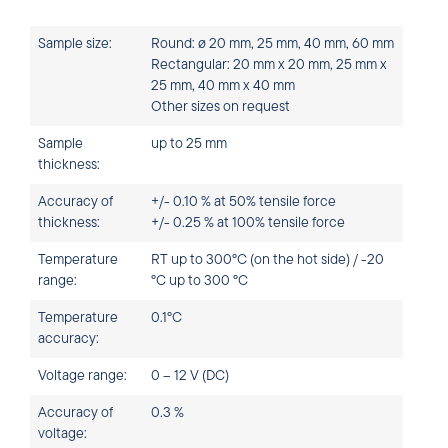
Sample size:
Round: ø 20 mm, 25 mm, 40 mm, 60 mm
Rectangular: 20 mm x 20 mm, 25 mm x
25 mm, 40 mm x 40 mm
Other sizes on request
Sample
up to 25 mm
thickness:
Accuracy of
+/- 0.10 % at 50% tensile force
thickness:
+/- 0.25 % at 100% tensile force
Temperature
RT up to 300°C (on the hot side) / -20
range:
°C up to 300 °C
Temperature
0.1°C
accuracy:
Voltage range:
0 – 12 V (DC)
Accuracy of
0.3 %
voltage: