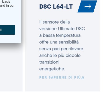
DSC L64-LT
C)
Il sensore della
versione Ultimate DSC
IÙ
a bassa temperatura
offre una sensibilità
senza pari per rilevare
anche le più piccole
transizioni
energetiche.
PER SAPERNE DI PIÙ