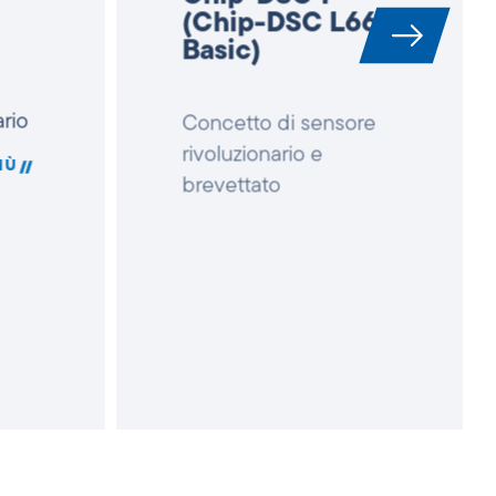
(Chip-DSC L66
)
Basic)
Concetto di sensore
rio
rivoluzionario e
brevettato
IÙ
PER SAPERNE DI PIÙ