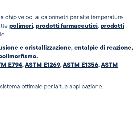
a chip veloci ai calorimetri per alte temperature
ette
polimeri
,
prodotti farmaceutici
,
prodotti
le.
sione e cristallizzazione, entalpie di reazione
,
polimorfismo.
TM E794
,
ASTM E1269
,
ASTM E1356
,
ASTM
l sistema ottimale per la tua applicazione.