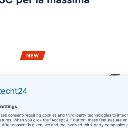
 DSC per la massima
C L63
HDSC L62