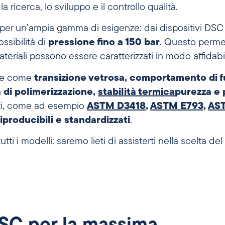
icerca, lo sviluppo e il controllo qualità.
à per un’ampia gamma di esigenze: dai dispositivi DSC 
ssibilità di
pressione fino a 150 bar
. Questo perm
teriali possono essere caratterizzati in modo affidabi
iave come
transizione vetrosa, comportamento di fu
a di polimerizzazione,
stabilità termica
purezza e 
enti, come ad esempio
ASTM D3418
,
ASTM E793
,
AS
 riproducibili e standardizzati
.
ti i modelli: saremo lieti di assisterti nella scelta de