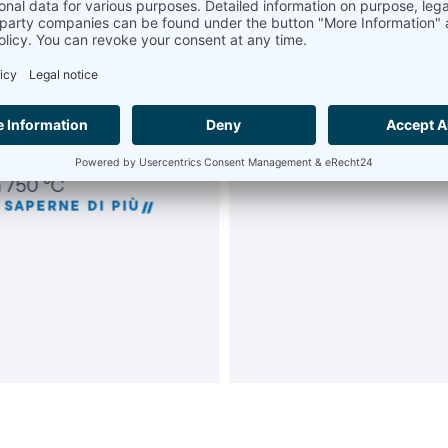
ea di base
DSC ad alta
remamente stabile
temperatura (HDS
ta riproducibilità in
fino a 1750°C
mpio intervallo di
PER SAPERNE DI P
perature da -170
a 750 °C
 SAPERNE DI PIÙ