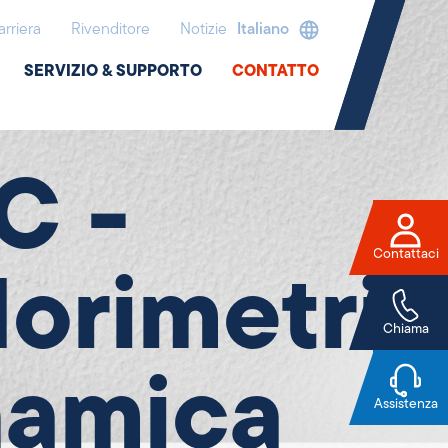
arriera
Rivenditore
Notizie
Italiano
SERVIZIO & SUPPORTO
CONTATTO
a
C -
Contattaci
lorimetria
Chiama
namica
Assistenza