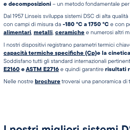
e decomposizioni
– un metodo fondamentale per la r
Dal 1957 Linseis sviluppa sistemi DSC di alta qualit
con campi di misura da
-180 °C a 1750 °C
e con po
alimentari
,
metalli
,
ceramiche
e numerosi altri ma
I nostri dispositivi registrano parametri termici ch
capacità termiche specifiche (Cp)
e la cinetic
Soddisfano tutti gli standard internazionali pertin
E2160
e
ASTM E2716
e quindi garantire
risultati
Nelle nostre
brochure
troverai una panoramica di tut