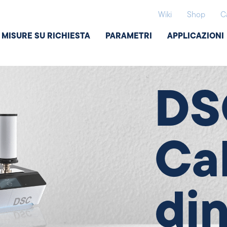
Wiki
Shop
C
MISURE SU RICHIESTA
PARAMETRI
APPLICAZIONI
Analisi termic
DS
Ca
di