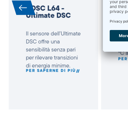
UDSC L64 -
Lin
Ultimate DSC
est
e al
Il sensore dell’Ultimate
un a
DSC offre una
tem
sensibilità senza pari
°C 
per rilevare transizioni
di energia minime.
PER
PER SAPERNE DI PIÙ