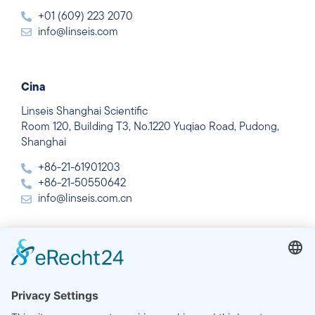
+01 (609) 223 2070
info@linseis.com
Cina
Linseis Shanghai Scientific
Room 120, Building T3, No.1220 Yuqiao Road, Pudong,
Shanghai
+86-21-61901203
+86-21-50550642
info@linseis.com.cn
India
Linseis Thermal Analysis India Pvt. Ltd.
Plot 65, 2nd Floor, Sai Enclave,
Sector 23, Dwarka, 110077 New Delhi