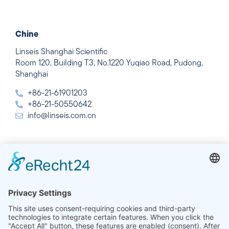
Chine
Linseis Shanghai Scientific
Room 120, Building T3, No.1220 Yuqiao Road, Pudong,
Shanghai
+86-21-61901203
+86-21-50550642
info@linseis.com.cn
Inde
Linseis Thermal Analysis India Pvt Ltd.
Plot 65, 2nd Floor, Sai Enclave,
Sector 23, Dwarka, 110077 New Delhi
+91-11-42883851
sales@linseis.in