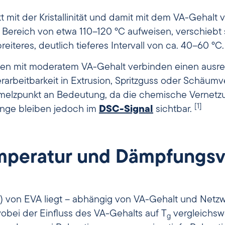
t mit der Kristallinität und damit mit dem VA-Gehalt v
 Bereich von etwa 110–120 °C aufweisen, verschiebt
iteres, deutlich tieferes Intervall von ca. 40–60 °C
ypen mit moderatem VA-Gehalt verbinden einen ausr
erarbeitbarkeit in Extrusion, Spritzguss oder Schäumv
hmelzpunkt an Bedeutung, da die chemische Vernetzu
[1]
änge bleiben jedoch im
DSC-Signal
sichtbar.
mperatur und Dämpfungsv
) von EVA liegt – abhängig von VA-Gehalt und Netz
bei der Einfluss des VA-Gehalts auf T
vergleichswe
g