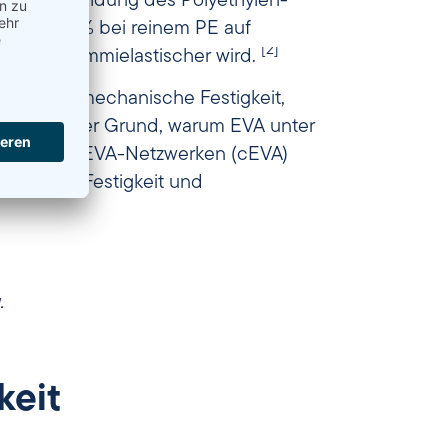
e Kristallbildung des Polyethylen-
twa 50–60 % bei reinem PE auf
[2]
er und gummielastischer wird.
tät liefert mechanische Festigkeit,
ein zentraler Grund, warum EVA unter
n vernetzten EVA-Netzwerken (cEVA)
urch sich Festigkeit und
.
keit