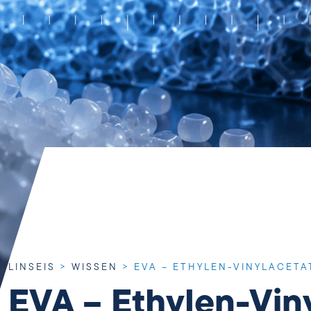
LINSEIS
>
WISSEN
>
EVA – ETHYLEN-VINYLACET
EVA – Ethylen-Viny