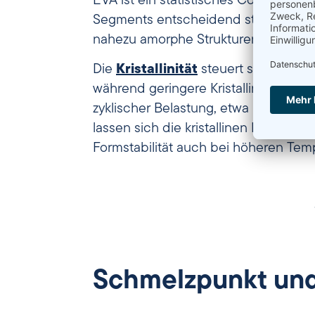
EVA ist ein statistisches Copolymer 
Segments entscheidend stört. Mit ste
nahezu amorphe Strukturen bei rund
Die
Kristallinität
steuert sowohl Steif
während geringere Kristallinität zu
zyklischer Belastung, etwa in Sports
lassen sich die kristallinen Domänen
Formstabilität auch bei höheren Tem
Schmelzpunkt und