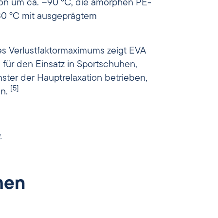
ion um ca. −90 °C, die amorphen PE-
30 °C mit ausgeprägtem
es Verlustfaktormaximums zeigt EVA
ür den Einsatz in Sportschuhen,
ter der Hauptrelaxation betrieben,
[5]
en.
.
men