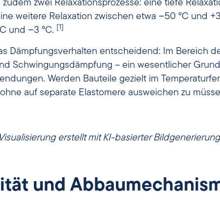
zudem zwei Relaxationsprozesse: eine tiefe Relaxat
ine weitere Relaxation zwischen etwa −50 °C und +
[1]
C und −3 °C.
das Dämpfungsverhalten entscheidend: Im Bereich d
d Schwingungsdämpfung – ein wesentlicher Grund f
ndungen. Werden Bauteile gezielt im Temperaturfens
, ohne auf separate Elastomere ausweichen zu müss
Visualisierung erstellt mit KI-basierter Bildgenerierung
lität und Abbaumechanis