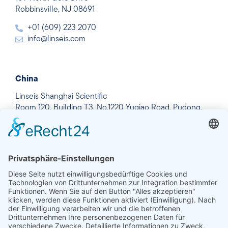
Linseis Inc.
109 North Gold Drive
Robbinsville, NJ 08691
+01 (609) 223 2070
info@linseis.com
China
Linseis Shanghai Scientific
Room 120, Building T3, No.1220 Yuqiao Road, Pudong,
Shanghai
+86-21-61901203
+86-21-50550642
info@linseis.com.cn
Indien