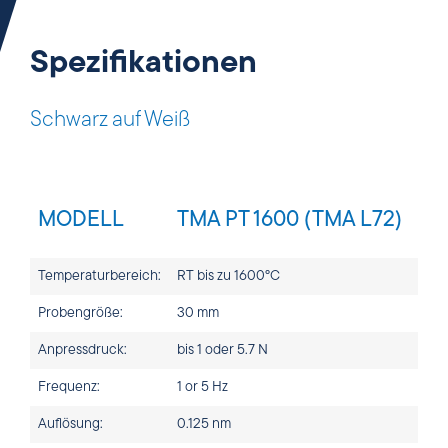
Spezifikationen
Schwarz auf Weiß
MODELL
TMA PT 1600 (TMA L72)
Temperaturbereich:
RT bis zu 1600°C
Probengröße:
30 mm
Anpressdruck:
bis 1 oder 5.7 N
Frequenz:
1 or 5 Hz
Auflösung:
0.125 nm