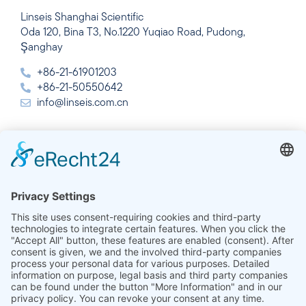
Linseis Shanghai Scientific
Oda 120, Bina T3, No.1220 Yuqiao Road, Pudong,
Şanghay
+86-21-61901203
+86-21-50550642
info@linseis.com.cn
Hindistan
Linseis Thermal Analysis India Pvt. Ltd.
Plot 65, 2nd Floor, Sai Enclave,
Sector 23, Dwarka, 110077 Yeni Delhi
+91-11-42883851
sales@linseis.in