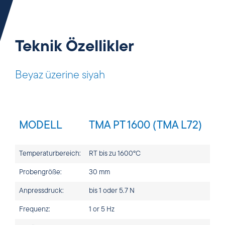
Teknik Özellikler
Beyaz üzerine siyah
MODELL
TMA PT 1600 (TMA L72)
Temperaturbereich:
RT bis zu 1600°C
Probengröße:
30 mm
Anpressdruck:
bis 1 oder 5.7 N
Frequenz:
1 or 5 Hz