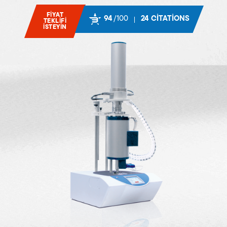
FIYAT
94
/100
24 CITATIONS
TEKLIFI
ISTEYIN