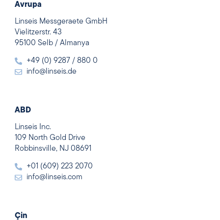
Avrupa
Linseis Messgeraete GmbH
Vielitzerstr. 43
95100 Selb / Almanya
+49 (0) 9287 / 880 0
info@linseis.de
ABD
Linseis Inc.
109 North Gold Drive
Robbinsville, NJ 08691
+01 (609) 223 2070
info@linseis.com
Çin