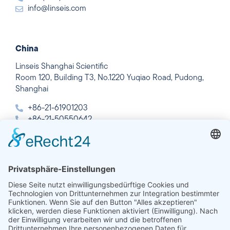
info@linseis.com
China
Linseis Shanghai Scientific
Room 120, Building T3, No.1220 Yuqiao Road, Pudong,
Shanghai
+86-21-61901203
+86-21-50550642
info@linseis.com.cn
Indien
Linseis Thermal Analysis India Pvt. Ltd.
Plot 65, 2nd Floor, Sai Enclave,
Sector 23, Dwarka, 110077 New Delhi