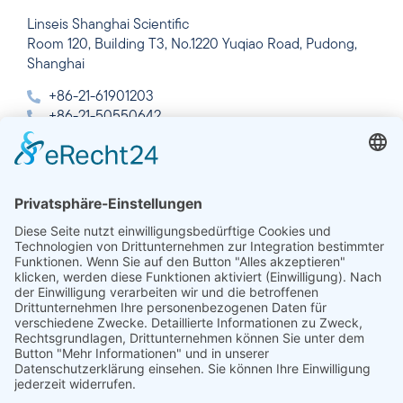
Linseis Shanghai Scientific
Room 120, Building T3, No.1220 Yuqiao Road, Pudong,
Shanghai
+86-21-61901203
+86-21-50550642
info@linseis.com.cn
Indien
Linseis Thermal Analysis India Pvt. Ltd.
Plot 65, 2nd Floor, Sai Enclave,
Sector 23, Dwarka, 110077 New Delhi
+91-11-42883851
sales@linseis.in