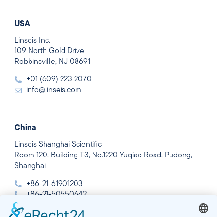
USA
Linseis Inc.
109 North Gold Drive
Robbinsville, NJ 08691
+01 (609) 223 2070
info@linseis.com
China
Linseis Shanghai Scientific
Room 120, Building T3, No.1220 Yuqiao Road, Pudong,
Shanghai
+86-21-61901203
+86-21-50550642
info@linseis.com.cn