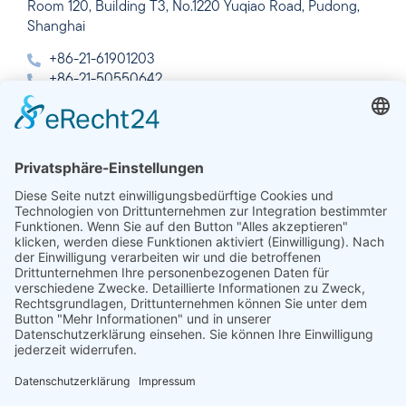
Room 120, Building T3, No.1220 Yuqiao Road, Pudong,
Shanghai
+86-21-61901203
+86-21-50550642
info@linseis.com.cn
Indien
Linseis Thermal Analysis India Pvt. Ltd.
Plot 65, 2nd Floor, Sai Enclave,
Sector 23, Dwarka, 110077 New Delhi
+91-11-42883851
sales@linseis.in