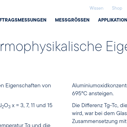
Wissen
Shop
FTRAGSMESSUNGEN
MESSGRÖSSEN
APPLIKATIO
rmophysikalische Eig
en Eigenschaften von
Aluminiumoxidkonzentr
695°C ansteigen.
l
O
x = 3, 7, 11 und 15
Die Differenz Tg-Tc, di
2
3
wird, war bei dem Glas
Zusammensetzung mit 
emperatur Tg und die