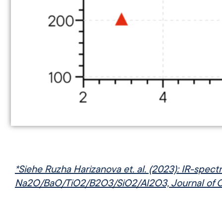
*Siehe Ruzha Harizanova et. al. (2023): IR-spec
Na2O/BaO/TiO2/B2O3/SiO2/Al2O3, Journal of Che