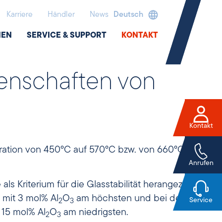
Karriere
Händler
News
Deutsch
NEN
SERVICE & SUPPORT
KONTAKT
enschaften von
Kontakt
ation von 450°C auf 570°C bzw. von 660°C auf
Anrufen
e als Kriterium für die Glasstabilität herangezogen
 mit 3 mol% Al
O
am höchsten und bei der
Service
2
3
15 mol% Al
O
am niedrigsten.
2
3