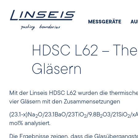
MESSGERÄTE
AU
HDSC L62 – The
Gläsern
Mit der Linseis HDSC L62 wurden die thermisch
vier Gläsern mit den Zusammensetzungen
(23.1-x)Na
O/23.1BaO/23TiO
/9.8B
O3/21SiO
/xA
2
2
2
2
mol% analysiert.
Die Ergebnisse zeigen, dass die Glasübergangst