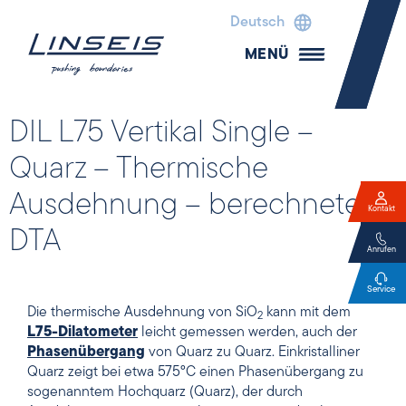
Deutsch
MENÜ
DIL L75 Vertikal Single –
Quarz – Thermische
Ausdehnung – berechnete
Kontakt
DTA
Anrufen
Service
Die thermische Ausdehnung von SiO
kann mit dem
2
L75-Dilatometer
leicht gemessen werden, auch der
Phasenübergang
von Quarz zu Quarz. Einkristalliner
Quarz zeigt bei etwa 575°C einen Phasenübergang zu
sogenanntem Hochquarz (Quarz), der durch