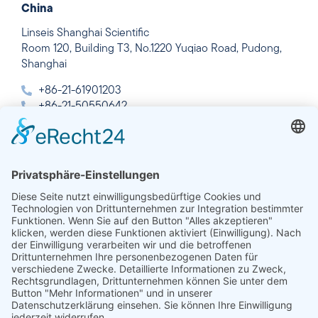
China
Linseis Shanghai Scientific
Room 120, Building T3, No.1220 Yuqiao Road, Pudong,
Shanghai
+86-21-61901203
+86-21-50550642
info@linseis.com.cn
Indien
Linseis Thermal Analysis India Pvt. Ltd.
Plot 65, 2nd Floor, Sai Enclave,
Sector 23, Dwarka, 110077 New Delhi
+91-11-42883851
sales@linseis.in